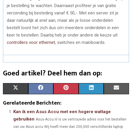
je bestelling te wachten. Daarnaast profiteer je van gratis
verzending bij besteding vanaf € 50,-. Met een server zit je
daar natuurlijk al snel aan, maar als je losse onderdelen
bestelt loont het zich dus om meerdere onderdelen in een
keer te bestellen. Daarbij heb je onder andere de keuze uit
controllers voor ethernet
, switches en mainboards.
Goed artikel? Deel hem dan op:
S
S
S
S
S
X
F
P
L
E
H
H
H
H
H
(
A
I
I
M
Gerelateerde Berichten:
A
A
A
A
A
T
C
N
N
A
Kan ik een Asus Accu met een hogere wattage
gebruiken
Asus-Accu.nl is uw vertrouwde adres voor het bestellen
R
R
R
R
R
W
E
T
K
I
van uw Asus accu Wij heeft meer dan 250,000 verschillende laptop
E
E
E
E
E
I
B
E
E
L