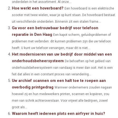
onderdelen in het assortiment. Al onze...
Hoe werkt een hoverboard?
O
O
O
O
O
T
O
R
Een hoverboard is een elektrische
D
scooter met twee wielen, waar je op kunt staan. De hoverboard bestaat
N
N
N
N
N
T
O
E
I
uit verschillende onderdelen. Binnenin zit een stalen frame...
Ga voor een betrouwbaar bedrijf voor telefoon
E
K
S
N
reparatie in Den Haag
Een kapot scherm, geluidsproblemen of
R
T
problemen met verbinden: dit kunnen problemen zijn die uw telefoon
)
heeft. U kunt uw telefoon vervangen, maar dit is niet...
Het moderniseren van uw bedrijf door middel van een
onderhoudsbeheersysteem
De behoeften op het gebied van
onderhoudsbeheersysteem van vandaag is meer dan ooit. Het is een
feit dat alles in een constant proces van verandering...
Uw archief scannen om een halt toe te roepen aan
overbodig printgedrag
Wanneer ondernemers zouden nagaan
hoeveel zij en hun medewerkers printen, scannen en kopiëren, zou
men van schrik achteroverslaan. Voor vrijwel alle bedrijven, zowel
groot als...
Waarom heeft iedereen plots een airfryer in huis?