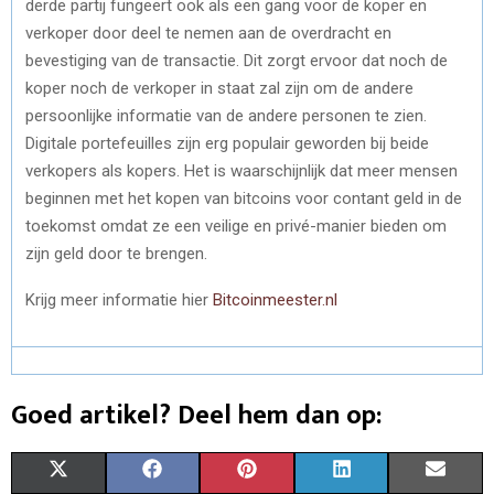
derde partij fungeert ook als een gang voor de koper en
verkoper door deel te nemen aan de overdracht en
bevestiging van de transactie. Dit zorgt ervoor dat noch de
koper noch de verkoper in staat zal zijn om de andere
persoonlijke informatie van de andere personen te zien.
Digitale portefeuilles zijn erg populair geworden bij beide
verkopers als kopers. Het is waarschijnlijk dat meer mensen
beginnen met het kopen van bitcoins voor contant geld in de
toekomst omdat ze een veilige en privé-manier bieden om
zijn geld door te brengen.
Krijg meer informatie hier
Bitcoinmeester.nl
Goed artikel? Deel hem dan op:
S
S
S
S
S
X
F
P
L
E