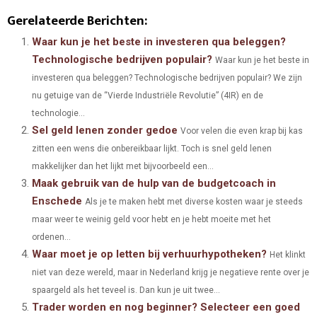
H
H
H
H
H
(
A
I
I
M
Gerelateerde Berichten:
A
A
A
A
A
T
C
N
N
A
Waar kun je het beste in investeren qua beleggen?
Technologische bedrijven populair?
Waar kun je het beste in
R
R
R
R
R
W
E
T
K
I
investeren qua beleggen? Technologische bedrijven populair? We zijn
E
E
E
E
E
I
B
E
E
L
nu getuige van de “Vierde Industriële Revolutie” (4IR) en de
O
O
O
O
O
technologie...
T
O
R
D
Sel geld lenen zonder gedoe
Voor velen die even krap bij kas
N
N
N
N
N
T
O
E
I
zitten een wens die onbereikbaar lijkt. Toch is snel geld lenen
E
K
S
N
makkelijker dan het lijkt met bijvoorbeeld een...
Maak gebruik van de hulp van de budgetcoach in
R
T
Enschede
Als je te maken hebt met diverse kosten waar je steeds
)
maar weer te weinig geld voor hebt en je hebt moeite met het
ordenen...
Waar moet je op letten bij verhuurhypotheken?
Het klinkt
niet van deze wereld, maar in Nederland krijg je negatieve rente over je
spaargeld als het teveel is. Dan kun je uit twee...
Trader worden en nog beginner? Selecteer een goed