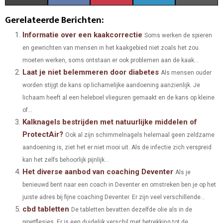
H
H
H
H
H
(
A
I
I
M
Gerelateerde Berichten:
A
A
A
A
A
T
C
N
N
A
Informatie over een kaakcorrectie
Soms werken de spieren
en gewrichten van mensen in het kaakgebied niet zoals het zou
R
R
R
R
R
W
E
T
K
I
moeten werken, soms ontstaan er ook problemen aan de kaak...
E
E
E
E
E
I
B
E
E
L
Laat je niet belemmeren door diabetes
Als mensen ouder
O
O
O
O
O
worden stijgt de kans op lichamelijke aandoening aanzienlijk. Je
T
O
R
D
lichaam heeft al een heleboel vlieguren gemaakt en de kans op kleine
N
N
N
N
N
T
O
E
I
of...
Kalknagels bestrijden met natuurlijke middelen of
E
K
S
N
ProtectAir?
Ook al zijn schimmelnagels helemaal geen zeldzame
R
T
aandoening is, ziet het er niet mooi uit. Als de infectie zich verspreid
)
kan het zelfs behoorlijk pijnlijk...
Het diverse aanbod van coaching Deventer
Als je
benieuwd bent naar een coach in Deventer en omstreken ben je op het
juiste adres bij fijne coaching Deventer. Er zijn veel verschillende...
cbd tabletten
De tabletten bevatten dezelfde olie als in de
pipetflesjes. Er is een duidelijk verschil met betrekking tot de