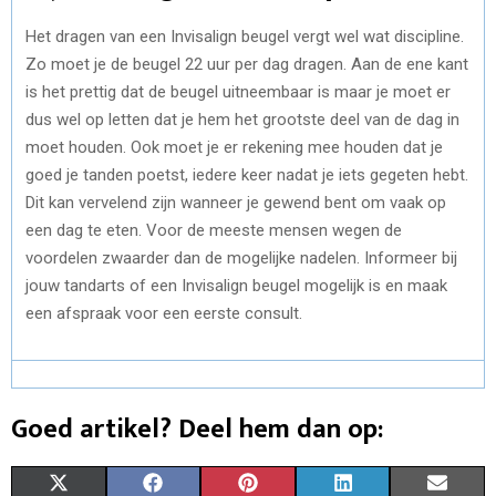
Het dragen van een Invisalign beugel vergt wel wat discipline.
Zo moet je de beugel 22 uur per dag dragen. Aan de ene kant
is het prettig dat de beugel uitneembaar is maar je moet er
dus wel op letten dat je hem het grootste deel van de dag in
moet houden. Ook moet je er rekening mee houden dat je
goed je tanden poetst, iedere keer nadat je iets gegeten hebt.
Dit kan vervelend zijn wanneer je gewend bent om vaak op
een dag te eten. Voor de meeste mensen wegen de
voordelen zwaarder dan de mogelijke nadelen. Informeer bij
jouw tandarts of een Invisalign beugel mogelijk is en maak
een afspraak voor een eerste consult.
Goed artikel? Deel hem dan op:
S
S
S
S
S
X
F
P
L
E