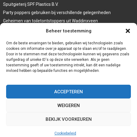
Spuitgieterij SPF Plastics B.V.
Party poppers gebruiken bij verschillende gelegenheden
Geheimen van toiletontstoppers uit Waddinxveen
Vormen van terrasaankleding
Beheer toestemming
Trap renovatie
Om de beste ervaringen te bieden, gebruiken wij technologieën zoals
cookies om informatie over je apparaat op te slaan en/of te raadplegen.
Door in te stemmen met deze technologieën kunnen wij gegevens zoals
surfgedrag of unieke ID's op deze site verwerken. Als je geen
toestemming geeft of uw toestemming intrekt, kan dit een nadelige
invloed hebben op bepaalde functies en mogelijkheden.
ACCEPTEREN
WEIGEREN
@2023 - www.Redservices.nl. All Right Reserved.
BEKIJK VOORKEUREN
Home
Cookiebeleid (EU)
Onze auteurs
Partners
Website index
Cookiebeleid
Contact