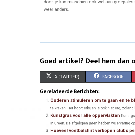
door, je kan misschien ook wel aan groepslesse
weer anders.
Goed artikel? Deel hem dan o
S
S
X (TWITTER)
FACEBOOK
H
H
Gerelateerde Berichten:
A
A
Ouderen stimuleren om te gaan en te bl
te kraken. Het hoort erbij en is ook niet erg, zolang h
R
R
Kunstgras voor alle oppervlakten
Kunstgra
E
E
in Green. De afgelopen jaren hebben wij ervaring o
Hoeveel voetbalshirt verkopen clubs per
O
O