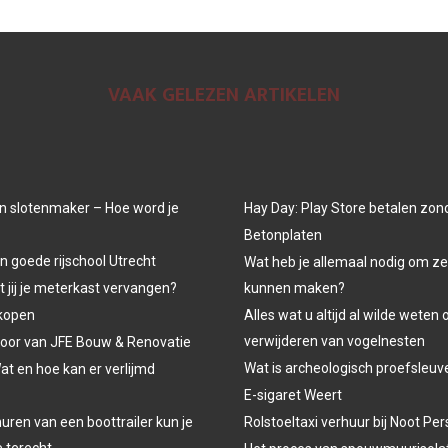
VAAK GELEZEN ARTIKELEN
n slotenmaker – Hoe word je
Hay Day: Play Store betalen zon
Betonplaten
n goede rijschool Utrecht
Wat heb je allemaal nodig om ze
jij je meterkast vervangen?
kunnen maken?
kopen
Alles wat u altijd al wilde weten 
verwijderen van vogelnesten
oor van JFE Bouw & Renovatie
Wat is archeologisch proefsleu
at en hoe kan er verlijmd
E-sigaret Weert
uren van een boottrailer kun je
Rolstoeltaxi verhuur bij Noot P