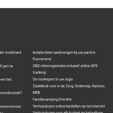
der creditcard
Isolatie laten aanbrengen bij uw pand in
Purmerend
OBD rittenregistratie inclusief online GPS
lf jam te
tracking
De rioolexpert in uw regio
over het
Zadelkruk voor in de Zorg, Onderwijs, Kantoor,
MKB
venonderzoek?
Familiecamping Drenthe
Verhuisdozen online bestellen op net internet.
ersonenvervoer
Verhuisdozen voor elk budget en betaalbaar.