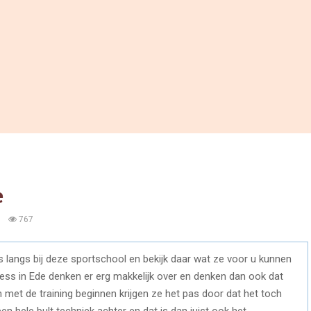
e
0
767
s langs bij deze sportschool en bekijk daar wat ze voor u kunnen
ess in Ede denken er erg makkelijk over en denken dan ook dat
 met de training beginnen krijgen ze het pas door dat het toch
k een hele bult techniek achter en dat is dan juist ook het