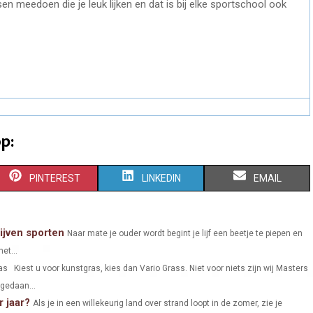
n meedoen die je leuk lijken en dat is bij elke sportschool ook
p:
S
S
S
PINTEREST
LINKEDIN
EMAIL
H
H
H
A
A
A
ijven sporten
Naar mate je ouder wordt begint je lijf een beetje te piepen en
et...
R
R
R
s Kiest u voor kunstgras, kies dan Vario Grass. Niet voor niets zijn wij Masters
E
E
E
pgedaan...
 jaar?
O
O
O
Als je in een willekeurig land over strand loopt in de zomer, zie je