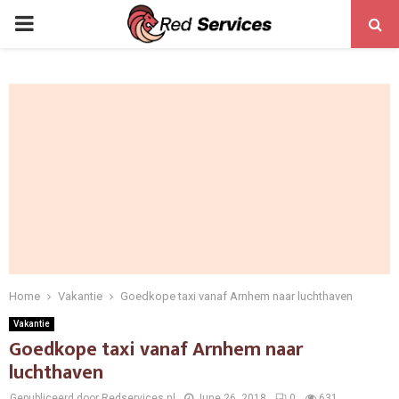
PRIMARY
MENU
Home
Vakantie
Goedkope taxi vanaf Arnhem naar luchthaven
Vakantie
Goedkope taxi vanaf Arnhem naar
luchthaven
Gepubliceerd door Redservices.nl
June 26, 2018
0
631