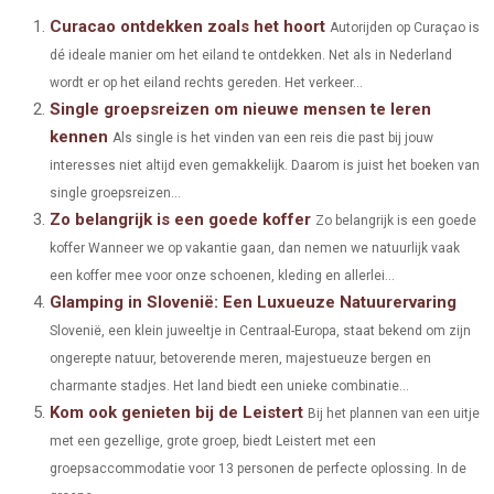
A
A
A
A
A
T
C
N
N
A
Curacao ontdekken zoals het hoort
Autorijden op Curaçao is
dé ideale manier om het eiland te ontdekken. Net als in Nederland
R
R
R
R
R
W
E
T
K
I
wordt er op het eiland rechts gereden. Het verkeer...
E
E
E
E
E
I
B
E
E
L
Single groepsreizen om nieuwe mensen te leren
kennen
O
O
O
O
O
T
Als single is het vinden van een reis die past bij jouw
O
R
D
interesses niet altijd even gemakkelijk. Daarom is juist het boeken van
N
N
N
N
N
T
O
E
I
single groepsreizen...
Zo belangrijk is een goede koffer
E
K
S
N
Zo belangrijk is een goede
koffer Wanneer we op vakantie gaan, dan nemen we natuurlijk vaak
R
T
een koffer mee voor onze schoenen, kleding en allerlei...
)
Glamping in Slovenië: Een Luxueuze Natuurervaring
Slovenië, een klein juweeltje in Centraal-Europa, staat bekend om zijn
ongerepte natuur, betoverende meren, majestueuze bergen en
charmante stadjes. Het land biedt een unieke combinatie...
Kom ook genieten bij de Leistert
Bij het plannen van een uitje
met een gezellige, grote groep, biedt Leistert met een
groepsaccommodatie voor 13 personen de perfecte oplossing. In de