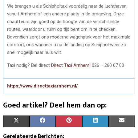
We brengen u als Schipholtaxi voordelig naar de luchthaven,
vanuit Arnhem of een andere plaats in de omgeving. Onze
chauffeurs zijn goed op de hoogte van de verschillende
routes, waardoor u ruim op tijd bent om in te checken.
Bovendien zorgt ons moderne wagenpark voor het maximale
comfort, ook wanneer u na de landing op Schiphol weer zo
snel mogelijk naar huis wilt.
Taxi nodig? Bel direct
Direct Taxi Arnhem!
026 – 260 07 00
https://www.directtaxiarnhem.nl/
Goed artikel? Deel hem dan op:
S
S
S
S
S
X
F
P
L
E
H
H
H
H
H
(
A
I
I
M
Gerelateerde Berichten: