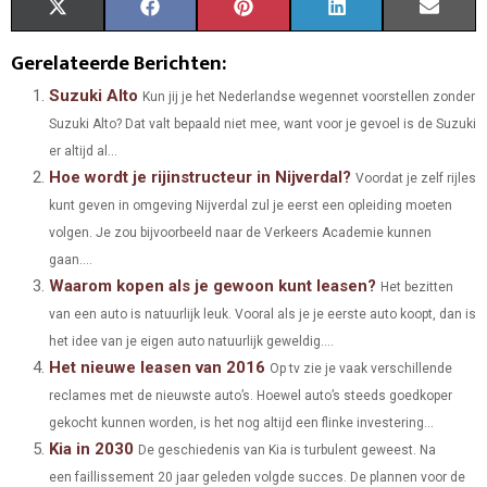
S
S
S
S
S
X
F
P
L
E
H
H
H
H
H
(
A
I
I
M
Gerelateerde Berichten:
A
A
A
A
A
T
C
N
N
A
Suzuki Alto
Kun jij je het Nederlandse wegennet voorstellen zonder
Suzuki Alto? Dat valt bepaald niet mee, want voor je gevoel is de Suzuki
R
R
R
R
R
W
E
T
K
I
er altijd al...
E
E
E
E
E
I
B
E
E
L
Hoe wordt je rijinstructeur in Nijverdal?
Voordat je zelf rijles
O
O
O
O
O
kunt geven in omgeving Nijverdal zul je eerst een opleiding moeten
T
O
R
D
volgen. Je zou bijvoorbeeld naar de Verkeers Academie kunnen
N
N
N
N
N
T
O
E
I
gaan....
Waarom kopen als je gewoon kunt leasen?
E
K
S
N
Het bezitten
van een auto is natuurlijk leuk. Vooral als je je eerste auto koopt, dan is
R
T
het idee van je eigen auto natuurlijk geweldig....
)
Het nieuwe leasen van 2016
Op tv zie je vaak verschillende
reclames met de nieuwste auto’s. Hoewel auto’s steeds goedkoper
gekocht kunnen worden, is het nog altijd een flinke investering...
Kia in 2030
De geschiedenis van Kia is turbulent geweest. Na
een faillissement 20 jaar geleden volgde succes. De plannen voor de