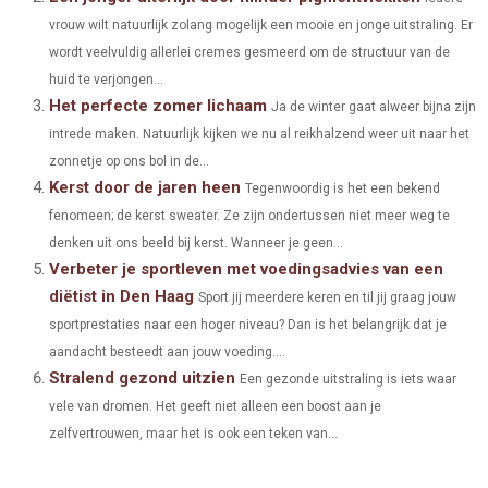
O
O
O
O
O
vrouw wilt natuurlijk zolang mogelijk een mooie en jonge uitstraling. Er
T
O
R
D
wordt veelvuldig allerlei cremes gesmeerd om de structuur van de
N
N
N
N
N
T
O
E
I
huid te verjongen...
Het perfecte zomer lichaam
E
K
S
N
Ja de winter gaat alweer bijna zijn
intrede maken. Natuurlijk kijken we nu al reikhalzend weer uit naar het
R
T
zonnetje op ons bol in de...
)
Kerst door de jaren heen
Tegenwoordig is het een bekend
fenomeen; de kerst sweater. Ze zijn ondertussen niet meer weg te
denken uit ons beeld bij kerst. Wanneer je geen...
Verbeter je sportleven met voedingsadvies van een
diëtist in Den Haag
Sport jij meerdere keren en til jij graag jouw
sportprestaties naar een hoger niveau? Dan is het belangrijk dat je
aandacht besteedt aan jouw voeding....
Stralend gezond uitzien
Een gezonde uitstraling is iets waar
vele van dromen. Het geeft niet alleen een boost aan je
zelfvertrouwen, maar het is ook een teken van...