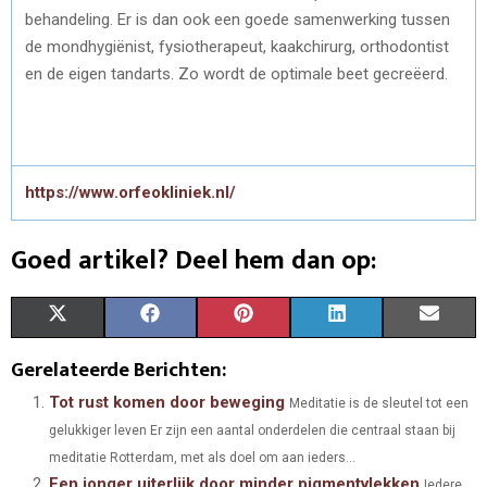
behandeling. Er is dan ook een goede samenwerking tussen
de mondhygiënist, fysiotherapeut, kaakchirurg, orthodontist
en de eigen tandarts. Zo wordt de optimale beet gecreëerd.
https://www.orfeokliniek.nl/
Goed artikel? Deel hem dan op:
S
S
S
S
S
X
F
P
L
E
H
H
H
H
H
(
A
I
I
M
Gerelateerde Berichten:
A
A
A
A
A
T
C
N
N
A
Tot rust komen door beweging
Meditatie is de sleutel tot een
gelukkiger leven Er zijn een aantal onderdelen die centraal staan bij
R
R
R
R
R
W
E
T
K
I
meditatie Rotterdam, met als doel om aan ieders...
E
E
E
E
E
I
B
E
E
L
Een jonger uiterlijk door minder pigmentvlekken
Iedere