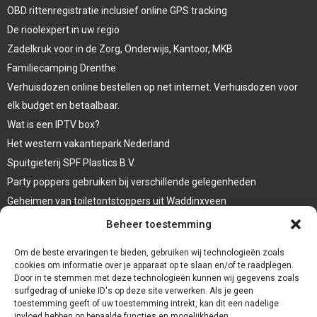
OBD rittenregistratie inclusief online GPS tracking
De rioolexpert in uw regio
Zadelkruk voor in de Zorg, Onderwijs, Kantoor, MKB
Familiecamping Drenthe
Verhuisdozen online bestellen op net internet. Verhuisdozen voor
elk budget en betaalbaar.
Wat is een IPTV box?
Het western vakantiepark Nederland
Spuitgieterij SPF Plastics B.V.
Party poppers gebruiken bij verschillende gelegenheden
Geheimen van toiletontstoppers uit Waddinxveen
Vormen van terrasaankleding
Beheer toestemming
Trap renovatie
Om de beste ervaringen te bieden, gebruiken wij technologieën zoals
cookies om informatie over je apparaat op te slaan en/of te raadplegen.
Door in te stemmen met deze technologieën kunnen wij gegevens zoals
surfgedrag of unieke ID's op deze site verwerken. Als je geen
toestemming geeft of uw toestemming intrekt, kan dit een nadelige
invloed hebben op bepaalde functies en mogelijkheden.