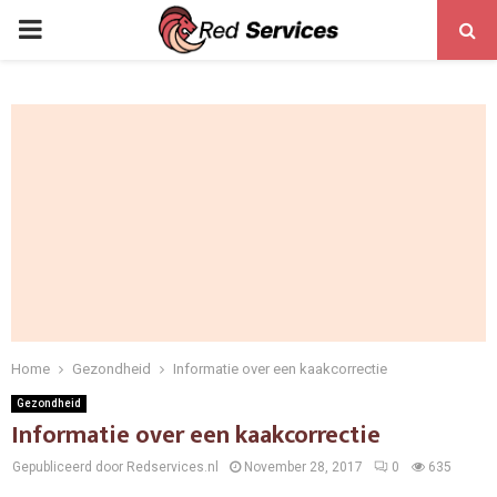
PRIMARY
MENU
Home
Gezondheid
Informatie over een kaakcorrectie
Gezondheid
Informatie over een kaakcorrectie
Gepubliceerd door Redservices.nl
November 28, 2017
0
635