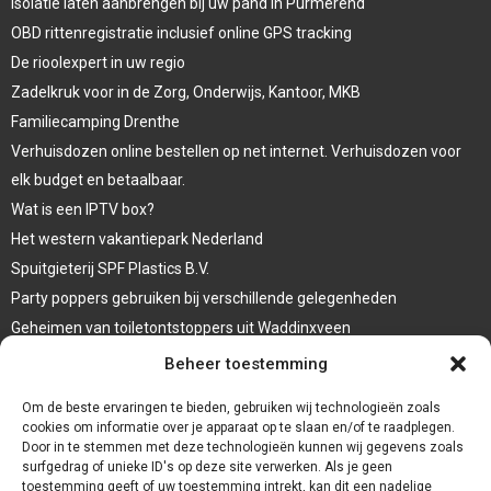
Isolatie laten aanbrengen bij uw pand in Purmerend
OBD rittenregistratie inclusief online GPS tracking
De rioolexpert in uw regio
Zadelkruk voor in de Zorg, Onderwijs, Kantoor, MKB
Familiecamping Drenthe
Verhuisdozen online bestellen op net internet. Verhuisdozen voor
elk budget en betaalbaar.
Wat is een IPTV box?
Het western vakantiepark Nederland
Spuitgieterij SPF Plastics B.V.
Party poppers gebruiken bij verschillende gelegenheden
Geheimen van toiletontstoppers uit Waddinxveen
Vormen van terrasaankleding
Beheer toestemming
Trap renovatie
Om de beste ervaringen te bieden, gebruiken wij technologieën zoals
cookies om informatie over je apparaat op te slaan en/of te raadplegen.
Door in te stemmen met deze technologieën kunnen wij gegevens zoals
surfgedrag of unieke ID's op deze site verwerken. Als je geen
toestemming geeft of uw toestemming intrekt, kan dit een nadelige