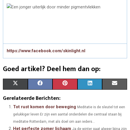
https://www.facebook.com/skinlight.nl
Goed artikel? Deel hem dan op:
S
S
S
S
S
X
F
P
L
E
H
H
H
H
H
(
A
I
I
M
Gerelateerde Berichten:
A
A
A
A
A
T
C
N
N
A
Tot rust komen door beweging
Meditatie is de sleutel tot een
gelukkiger leven Er zijn een aantal onderdelen die centraal staan bij
R
R
R
R
R
W
E
T
K
I
meditatie Rotterdam, met als doel om aan ieders...
E
E
E
E
E
I
B
E
E
L
Het perfecte zomer lichaam
Ja de winter gaat alweer bijna zijn