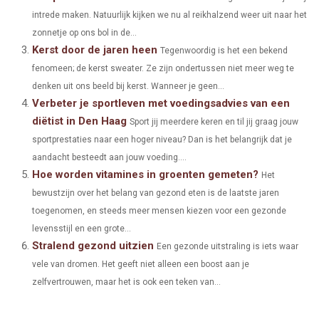
O
O
O
O
O
intrede maken. Natuurlijk kijken we nu al reikhalzend weer uit naar het
T
O
R
D
zonnetje op ons bol in de...
N
N
N
N
N
T
O
E
I
Kerst door de jaren heen
Tegenwoordig is het een bekend
E
K
S
N
fenomeen; de kerst sweater. Ze zijn ondertussen niet meer weg te
denken uit ons beeld bij kerst. Wanneer je geen...
R
T
Verbeter je sportleven met voedingsadvies van een
)
diëtist in Den Haag
Sport jij meerdere keren en til jij graag jouw
sportprestaties naar een hoger niveau? Dan is het belangrijk dat je
aandacht besteedt aan jouw voeding....
Hoe worden vitamines in groenten gemeten?
Het
bewustzijn over het belang van gezond eten is de laatste jaren
toegenomen, en steeds meer mensen kiezen voor een gezonde
levensstijl en een grote...
Stralend gezond uitzien
Een gezonde uitstraling is iets waar
vele van dromen. Het geeft niet alleen een boost aan je
zelfvertrouwen, maar het is ook een teken van...