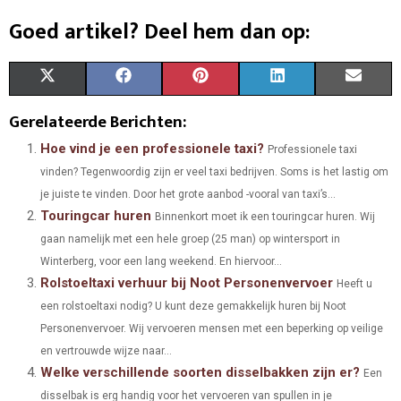
Goed artikel? Deel hem dan op:
S
S
S
S
S
X
F
P
L
E
H
H
H
H
H
(
A
I
I
M
Gerelateerde Berichten:
A
A
A
A
A
T
C
N
N
A
Hoe vind je een professionele taxi?
Professionele taxi
vinden? Tegenwoordig zijn er veel taxi bedrijven. Soms is het lastig om
R
R
R
R
R
W
E
T
K
I
je juiste te vinden. Door het grote aanbod -vooral van taxi’s...
E
E
E
E
E
I
B
E
E
L
Touringcar huren
Binnenkort moet ik een touringcar huren. Wij
O
O
O
O
O
gaan namelijk met een hele groep (25 man) op wintersport in
T
O
R
D
Winterberg, voor een lang weekend. En hiervoor...
N
N
N
N
N
T
O
E
I
Rolstoeltaxi verhuur bij Noot Personenvervoer
Heeft u
E
K
S
N
een rolstoeltaxi nodig? U kunt deze gemakkelijk huren bij Noot
Personenvervoer. Wij vervoeren mensen met een beperking op veilige
R
T
en vertrouwde wijze naar...
)
Welke verschillende soorten disselbakken zijn er?
Een
disselbak is erg handig voor het vervoeren van spullen in je