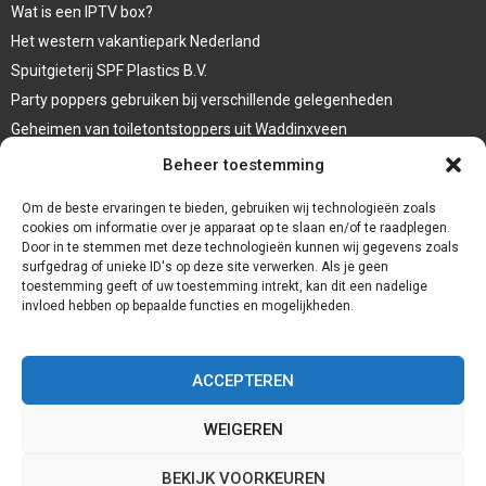
Wat is een IPTV box?
Het western vakantiepark Nederland
Spuitgieterij SPF Plastics B.V.
Party poppers gebruiken bij verschillende gelegenheden
Geheimen van toiletontstoppers uit Waddinxveen
Vormen van terrasaankleding
Beheer toestemming
Trap renovatie
Om de beste ervaringen te bieden, gebruiken wij technologieën zoals
cookies om informatie over je apparaat op te slaan en/of te raadplegen.
Door in te stemmen met deze technologieën kunnen wij gegevens zoals
surfgedrag of unieke ID's op deze site verwerken. Als je geen
toestemming geeft of uw toestemming intrekt, kan dit een nadelige
invloed hebben op bepaalde functies en mogelijkheden.
ACCEPTEREN
WEIGEREN
@2023 - www.Redservices.nl. All Right Reserved.
BEKIJK VOORKEUREN