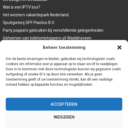
Wat is een IPTV box?
Het western vakantiepark Nederland
Spuitgieterij SPF Plastics B.V.
Party poppers gebruiken bij verschillende gelegenheden
Geheimen van toiletontstoppers uit Waddinxveen
Vormen van terrasaankleding
Beheer toestemming
Trap renovatie
Om de beste ervaringen te bieden, gebruiken wij technologieën zoals
cookies om informatie over je apparaat op te slaan en/of te raadplegen.
Door in te stemmen met deze technologieën kunnen wij gegevens zoals
surfgedrag of unieke ID's op deze site verwerken. Als je geen
toestemming geeft of uw toestemming intrekt, kan dit een nadelige
invloed hebben op bepaalde functies en mogelijkheden.
ACCEPTEREN
WEIGEREN
@2023 - www.Redservices.nl. All Right Reserved.