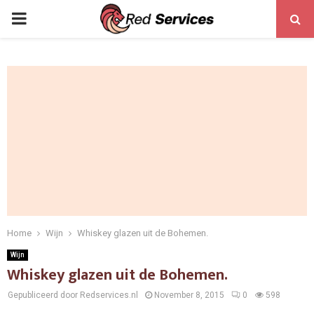
PRIMARY
MENU
Home
Wijn
Whiskey glazen uit de Bohemen.
Wijn
Whiskey glazen uit de Bohemen.
Gepubliceerd door Redservices.nl
November 8, 2015
0
598