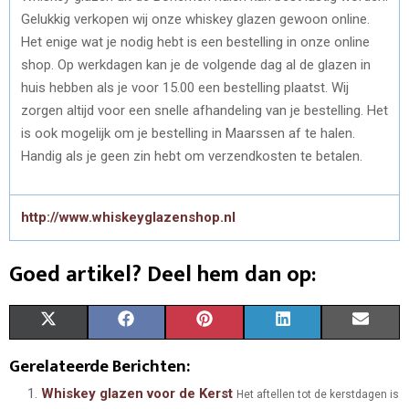
Gelukkig verkopen wij onze whiskey glazen gewoon online.
Het enige wat je nodig hebt is een bestelling in onze online
shop. Op werkdagen kan je de volgende dag al de glazen in
huis hebben als je voor 15.00 een bestelling plaatst. Wij
zorgen altijd voor een snelle afhandeling van je bestelling. Het
is ook mogelijk om je bestelling in Maarssen af te halen.
Handig als je geen zin hebt om verzendkosten te betalen.
http://www.whiskeyglazenshop.nl
Goed artikel? Deel hem dan op:
S
S
S
S
S
X
F
P
L
E
H
H
H
H
H
(
A
I
I
M
Gerelateerde Berichten:
A
A
A
A
A
T
C
N
N
A
Whiskey glazen voor de Kerst
Het aftellen tot de kerstdagen is