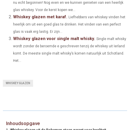
nu echt begonnen! Nog even en we kunnen genieten van een heerlijk
R
R
R
R
R
W
E
T
K
I
glas whiskey. Voor de kerst kopen we...
E
E
E
E
E
I
B
E
E
L
Whiskey glazen met karaf.
Liefhebbers van whiskey vinden het
O
O
O
O
O
heerlijk om uit een goed glas te drinken. Het vinden van een perfect
T
O
R
D
glas is vaak erg lastig. Er zijn...
N
N
N
N
N
T
O
E
I
Whiskey glazen voor single malt whisky.
Single malt whisky
E
K
S
N
wordt zonder de beroemde e geschreven tenzij de whiskey uit Ierland
komt. De meeste single malt whisky’s komen natuurlijk uit Schotland.
R
T
Het...
)
WHISKEY GLAZEN
Inhoudsopgave
Whiskey glazen uit de Bohemen staan garant voor kwaliteit.