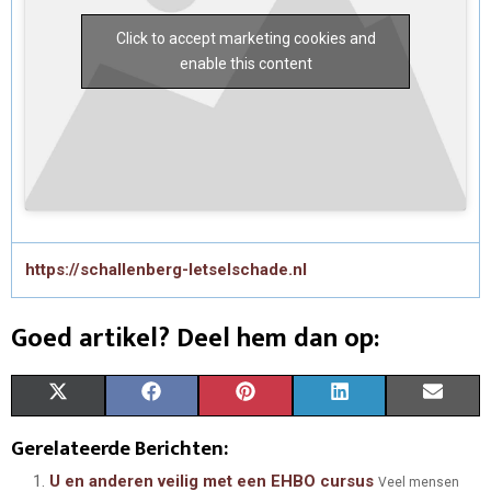
Click to accept marketing cookies and
enable this content
https://schallenberg-letselschade.nl
Goed artikel? Deel hem dan op:
S
S
S
S
S
X
F
P
L
E
H
H
H
H
H
(
A
I
I
M
Gerelateerde Berichten:
A
A
A
A
A
T
C
N
N
A
U en anderen veilig met een EHBO cursus
Veel mensen