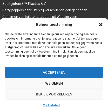
Spuitgieterij SPF Plastics B.V.
Party poppers gebruiken bij verschillende gelegenheden
Geheimen van toiletontstoppers uit Waddinxveen
Vormen van terrasaankleding
Beheer toestemming
Trap renovatie
Om de beste ervaringen te bieden, gebruiken wij technologieën zoals
cookies om informatie over je apparaat op te slaan en/of te raadplegen.
Door in te stemmen met deze technologieën kunnen wij gegevens zoals
surfgedrag of unieke ID's op deze site verwerken. Als je geen
toestemming geeft of uw toestemming intrekt, kan dit een nadelige
invloed hebben op bepaalde functies en mogelijkheden.
ACCEPTEREN
WEIGEREN
@2023 - www.Redservices.nl. All Right Reserved.
BEKIJK VOORKEUREN
Home
Cookiebeleid (EU)
Onze auteurs
Partners
Website index
Cookiebeleid
Contact