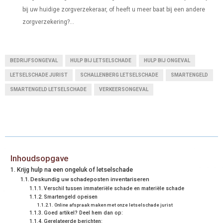
bij uw huidige zorgverzekeraar, of heeft u meer baat bij een andere
zorgverzekering?...
BEDRIJFSONGEVAL
HULP BIJ LETSELSCHADE
HULP BIJ ONGEVAL
LETSELSCHADE JURIST
SCHALLENBERG LETSELSCHADE
SMARTENGELD
SMARTENGELD LETSELSCHADE
VERKEERSONGEVAL
Inhoudsopgave
Krijg hulp na een ongeluk of letselschade
Deskundig uw schadeposten inventariseren
Verschil tussen immateriële schade en materiële schade
Smartengeld opeisen
Online afspraak maken met onze letselschade jurist
Goed artikel? Deel hem dan op:
Gerelateerde berichten: