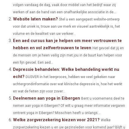
volgen vandaag de dag, vaak door middel van het bedrijf waar zij
R
R
R
R
R
W
E
T
K
I
werken of aan de hand van een onafhankelijke associatie in de...
E
E
E
E
E
I
B
E
E
L
Website laten maken?
Stel u een aangepast website-ontwerp
O
O
O
O
O
voor dat uniek is, trouw aan uw merk en visueel aantrekkelijk is, het
T
O
R
D
volume en de kwaliteit van uw verkeer...
N
N
N
N
N
T
O
E
I
Een aed cursus kan je helpen om meer vertrouwen te
hebben en vol zelfvertrouwen te leven
E
K
S
N
Het gevoel dat jij en
de mensen om je heen veilig zijn met jou in de buurt kan helpen voor
R
T
een fijn gevoel. Een aed...
)
Depressie behandelen: Welke behandeling werkt nu
echt?
DUSVER in het leerproces, hebben we veel gekeken naar
achtergrondinformatie over wat klinische depressie is, hoe het werkt
en wat de feiten zijn voor zover...
Deelnemen aan yoga in Eibergen
Bent u voornemens deel te
nemen aan yoga in Eibergen? Of wilt u graag meer informatie vergaren
omtrent yoga in Eibergen? Misschien heeft u onlangs...
Welke zorgverzekering kiezen voor 2021?
Welke
zorgverzekering kiezen u en uw gezinsleden voor komend jaar? Blijft u