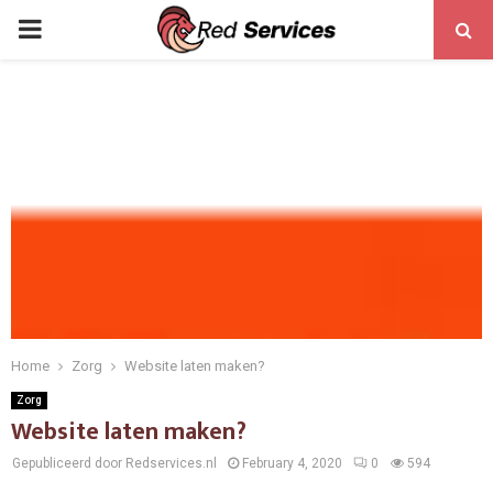
PRIMARY
MENU
Home
Zorg
Website laten maken?
Zorg
Website laten maken?
Gepubliceerd door Redservices.nl
February 4, 2020
0
594