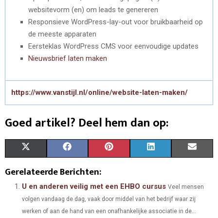
websitevorm (en) om leads te genereren
Responsieve WordPress-lay-out voor bruikbaarheid op
de meeste apparaten
Eersteklas WordPress CMS voor eenvoudige updates
Nieuwsbrief laten maken
https://www.vanstijl.nl/online/website-laten-maken/
Goed artikel? Deel hem dan op:
S
S
S
S
S
X
F
P
L
E
H
H
H
H
H
(
A
I
I
M
Gerelateerde Berichten:
A
A
A
A
A
T
C
N
N
A
U en anderen veilig met een EHBO cursus
Veel mensen
volgen vandaag de dag, vaak door middel van het bedrijf waar zij
R
R
R
R
R
W
E
T
K
I
werken of aan de hand van een onafhankelijke associatie in de...
E
E
E
E
E