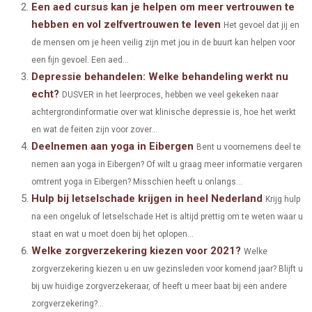
I
B
E
E
L
Een aed cursus kan je helpen om meer vertrouwen te
hebben en vol zelfvertrouwen te leven
O
O
O
O
O
T
O
R
Het gevoel dat jij en
D
de mensen om je heen veilig zijn met jou in de buurt kan helpen voor
N
N
N
N
N
T
O
E
I
een fijn gevoel. Een aed...
Depressie behandelen: Welke behandeling werkt nu
E
K
S
N
echt?
DUSVER in het leerproces, hebben we veel gekeken naar
R
T
achtergrondinformatie over wat klinische depressie is, hoe het werkt
)
en wat de feiten zijn voor zover...
Deelnemen aan yoga in Eibergen
Bent u voornemens deel te
nemen aan yoga in Eibergen? Of wilt u graag meer informatie vergaren
omtrent yoga in Eibergen? Misschien heeft u onlangs...
Hulp bij letselschade krijgen in heel Nederland
Krijg hulp
na een ongeluk of letselschade Het is altijd prettig om te weten waar u
staat en wat u moet doen bij het oplopen...
Welke zorgverzekering kiezen voor 2021?
Welke
zorgverzekering kiezen u en uw gezinsleden voor komend jaar? Blijft u
bij uw huidige zorgverzekeraar, of heeft u meer baat bij een andere
zorgverzekering?...