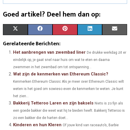
Goed artikel? Deel hem dan op:
S
S
S
S
S
X
F
P
L
E
H
H
H
H
H
(
A
I
I
M
Gerelateerde Berichten:
A
A
A
A
A
T
C
N
N
A
Het aanbrengen van zwembad liner
De drukke werkdag zit er
eindelijk op, je gaat snel naar huis om wat te eten en daarna
R
R
R
R
R
W
E
T
K
I
zwemmen in het zwembad om tot ontspanning...
E
E
E
E
E
I
B
E
E
L
Wat zijn de kenmerken van Ethereum Classic?
O
O
O
O
O
Kenmerken Ethereum Classic Als je meer over Ethereum Classic wilt
T
O
R
D
weten is het goed om sowieso even de kenmerken te weten. Je kunt
N
N
N
N
N
T
O
E
I
het zien...
Bakkerij Tetteroo Laren en zijn baksels
E
K
S
N
Niets is zo fijn als
een goede bakker die weet wat hij te bieden heeft. Bakkerij Tetteroo is
R
T
zo een bakker die de harten doet...
)
Kinderen en hun Kleren
Of jouw kind van raceauto’s, Barbie