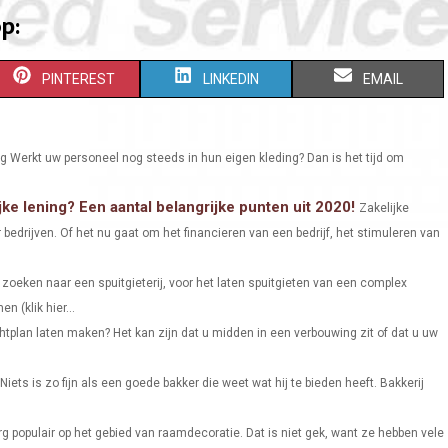
p:
S
S
S
PINTEREST
LINKEDIN
EMAIL
H
H
H
A
A
A
ng Werkt uw personeel nog steeds in hun eigen kleding? Dan is het tijd om
R
R
R
ke lening? Een aantal belangrijke punten uit 2020!
Zakelijke
E
E
E
 bedrijven. Of het nu gaat om het financieren van een bedrijf, het stimuleren van
O
O
O
 zoeken naar een spuitgieterij, voor het laten spuitgieten van een complex
N
N
N
n (klik hier...
chtplan laten maken? Het kan zijn dat u midden in een verbouwing zit of dat u uw
Niets is zo fijn als een goede bakker die weet wat hij te bieden heeft. Bakkerij
erg populair op het gebied van raamdecoratie. Dat is niet gek, want ze hebben vele