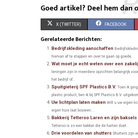
Goed artikel? Deel hem dan o
S
S
X (TWITTER)
FACEBOOK
H
H
Gerelateerde Berichten:
A
A
Bedrijfskleding aanschaffen
Bedrijfskledi
hiervan af te stappen en over te gaan op goede...
R
R
Wat moet je echt weten over een zakelij
E
E
leningen zijn in meerdere opzichten belangrijk voor
O
O
het bedrijf of...
Spuitgieterij SPF Plastics B.V.
Toen ik ging
N
N
plastic product, ben ik bij SPF Plastics B.V. uitgekome
Uw lichtplan laten maken
Wilt u uw eigen li
eigen huis laat bouwen....
Bakkerij Tetteroo Laren en zijn baksels
Tetteroo is zo een bakker die de harten doet...
Drie voordelen van shutters
Shutters zijn 