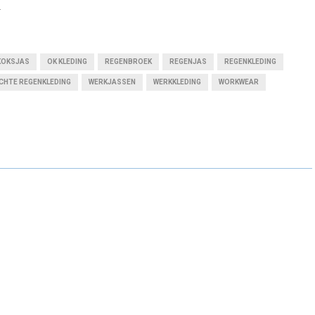
.
KOKSJAS
OK KLEDING
REGENBROEK
REGENJAS
REGENKLEDING
CHTE REGENKLEDING
WERKJASSEN
WERKKLEDING
WORKWEAR