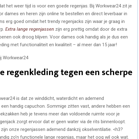
at het weer tijd is voor een goede regenjas. Bij Workwear24 zit je
 dames en heren zijn online te bestellen en direct leverbaar in
ns erg goed omdat het trendy regenjacks zijn waar je graag in
rp.
Extra lange regenjassen
zijn erg prettig omdat door de extra
 benen ook droog blijven. Voor dames ook handig als je dus een
ing met functionaliteit en kwaliteit – al meer dan 15 jaar!
e regenkleding tegen een scherpe
kwear24 is dat ze winddicht, waterdicht en ademend
et een handig capuchon. Sommige zitten vast, andere hebben een
eekzakken heb je tevens meer dan voldoende ruimte voor je
egenjack zorgt ervoor dat er geen water via de rits binnenloopt.
 zijn onze regenjassen ademend dankzij okselventilatie. <h3?
andig zo’n functionele lange regenjas, maar het oog wil ook wat.