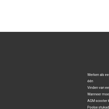
Werken als ee
één
Vinden van ee
Wanneer moet 
AGM scooter 
Poolse stukad