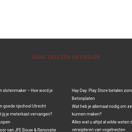
VAAK GELEZEN ARTIKELEN
n slotenmaker – Hoe word je
Hay Day: Play Store betalen zon
Betonplaten
n goede rijschool Utrecht
Wat heb je allemaal nodig om ze
jij je meterkast vervangen?
kunnen maken?
kopen
Alles wat u altijd al wilde weten 
verwijderen van vogelnesten
oor van JFE Bouw & Renovatie