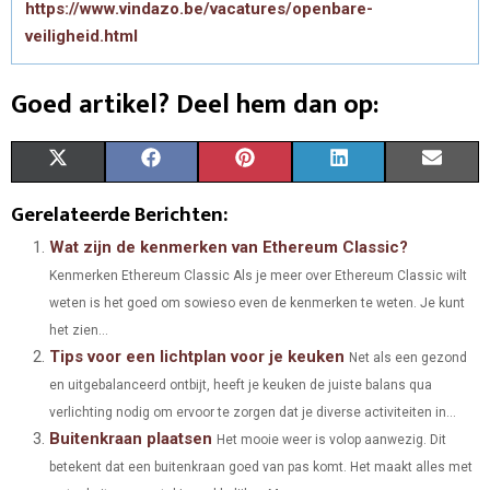
https://www.vindazo.be/vacatures/openbare-
veiligheid.html
Goed artikel? Deel hem dan op:
S
S
S
S
S
X
F
P
L
E
H
H
H
H
H
(
A
I
I
M
Gerelateerde Berichten:
A
A
A
A
A
T
C
N
N
A
Wat zijn de kenmerken van Ethereum Classic?
Kenmerken Ethereum Classic Als je meer over Ethereum Classic wilt
R
R
R
R
R
W
E
T
K
I
weten is het goed om sowieso even de kenmerken te weten. Je kunt
E
E
E
E
E
I
B
E
E
L
het zien...
Tips voor een lichtplan voor je keuken
O
O
O
O
O
T
O
R
Net als een gezond
D
en uitgebalanceerd ontbijt, heeft je keuken de juiste balans qua
N
N
N
N
N
T
O
E
I
verlichting nodig om ervoor te zorgen dat je diverse activiteiten in...
Buitenkraan plaatsen
E
K
S
N
Het mooie weer is volop aanwezig. Dit
betekent dat een buitenkraan goed van pas komt. Het maakt alles met
R
T