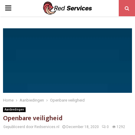
PRIMARY
MENU
Home
Aanbiedingen
Openbare veiligheid
Aanbiedingen
Openbare veiligheid
Gepubliceerd door Redservices.nl
December 18, 2020
0
1292