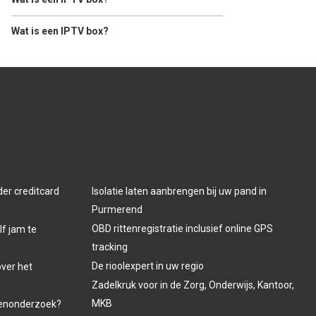
Wat is een IPTV box?
der creditcard
Isolatie laten aanbrengen bij uw pand in
Purmerend
OBD rittenregistratie inclusief online GPS
lf jam te
tracking
De rioolexpert in uw regio
over het
Zadelkruk voor in de Zorg, Onderwijs, Kantoor,
MKB
venonderzoek?