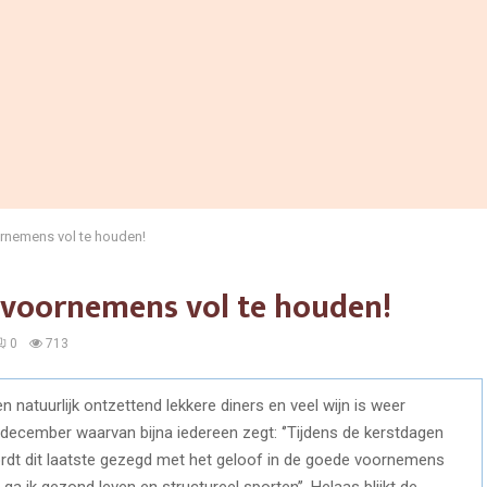
rnemens vol te houden!
 voornemens vol te houden!
0
713
 en natuurlijk ontzettend lekkere diners en veel wijn is weer
december waarvan bijna iedereen zegt: ‘’Tijdens de kerstdagen
ordt dit laatste gezegd met het geloof in de goede voornemens
i ga ik gezond leven en structureel sporten’’. Helaas blijkt de