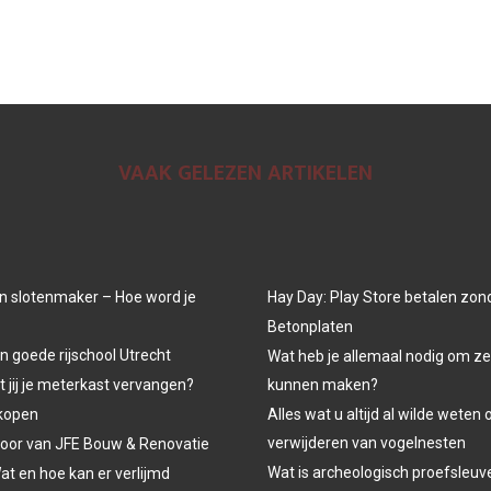
VAAK GELEZEN ARTIKELEN
n slotenmaker – Hoe word je
Hay Day: Play Store betalen zon
Betonplaten
n goede rijschool Utrecht
Wat heb je allemaal nodig om ze
jij je meterkast vervangen?
kunnen maken?
kopen
Alles wat u altijd al wilde weten 
verwijderen van vogelnesten
oor van JFE Bouw & Renovatie
Wat is archeologisch proefsleu
at en hoe kan er verlijmd