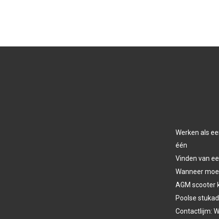
Werken als ee
één
Vinden van ee
Wanneer moet 
AGM scooter 
Poolse stukad
Contactlijm: W