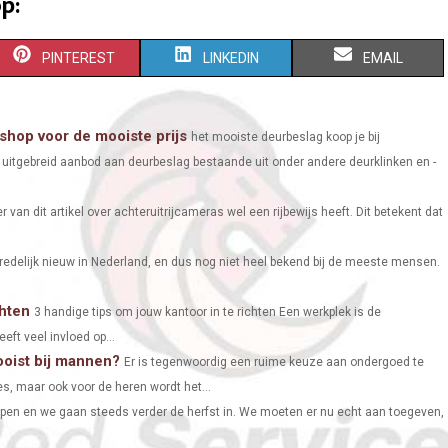
p:
S
S
S
PINTEREST
LINKEDIN
EMAIL
H
H
H
A
A
A
shop voor de mooiste prijs
het mooiste deurbeslag koop je bij
uitgebreid aanbod aan deurbeslag bestaande uit onder andere deurklinken en -
R
R
R
E
E
E
er van dit artikel over achteruitrijcameras wel een rijbewijs heeft. Dit betekent dat
O
O
O
 redelijk nieuw in Nederland, en dus nog niet heel bekend bij de meeste mensen.
N
N
N
chten
3 handige tips om jouw kantoor in te richten Een werkplek is de
eeft veel invloed op...
oist bij mannen?
Er is tegenwoordig een ruime keuze aan ondergoed te
es, maar ook voor de heren wordt het...
pen en we gaan steeds verder de herfst in. We moeten er nu echt aan toegeven,