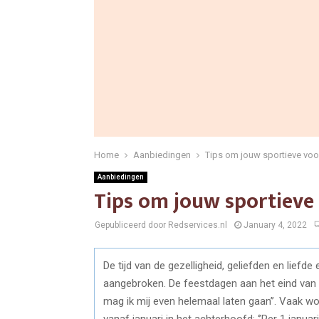
Home
Aanbiedingen
Tips om jouw sportieve voo
Aanbiedingen
Tips om jouw sportieve
Gepubliceerd door Redservices.nl
January 4, 2022
De tijd van de gezelligheid, geliefden en liefde
aangebroken. De feestdagen aan het eind van 
mag ik mij even helemaal laten gaan’’. Vaak w
vanaf januari in het achterhoofd: ‘’Per 1 januar