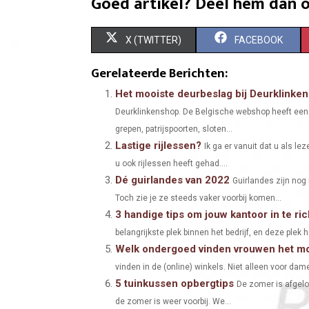
Goed artikel? Deel hem dan o
S
S
X (TWITTER)
FACEBOOK
H
H
Gerelateerde Berichten:
A
A
Het mooiste deurbeslag bij Deurklinken
Deurklinkenshop. De Belgische webshop heeft een 
R
R
grepen, patrijspoorten, sloten...
E
E
Lastige rijlessen?
Ik ga er vanuit dat u als lez
O
O
u ook rijlessen heeft gehad....
Dé guirlandes van 2022
Guirlandes zijn nog
N
N
Toch zie je ze steeds vaker voorbij komen...
3 handige tips om jouw kantoor in te ri
belangrijkste plek binnen het bedrijf, en deze plek h
Welk ondergoed vinden vrouwen het mo
vinden in de (online) winkels. Niet alleen voor dam
5 tuinkussen opbergtips
De zomer is afgelo
de zomer is weer voorbij. We...