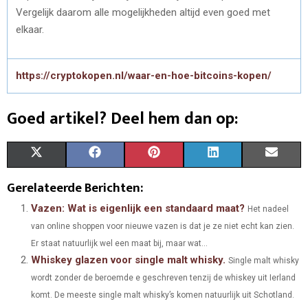
Vergelijk daarom alle mogelijkheden altijd even goed met
elkaar.
https://cryptokopen.nl/waar-en-hoe-bitcoins-kopen/
Goed artikel? Deel hem dan op:
S
S
S
S
S
X
F
P
L
E
H
H
H
H
H
(
A
I
I
M
Gerelateerde Berichten:
A
A
A
A
A
T
C
N
N
A
Vazen: Wat is eigenlijk een standaard maat?
Het nadeel
van online shoppen voor nieuwe vazen is dat je ze niet echt kan zien.
R
R
R
R
R
W
E
T
K
I
Er staat natuurlijk wel een maat bij, maar wat...
E
E
E
E
E
I
B
E
E
L
Whiskey glazen voor single malt whisky.
Single malt whisky
O
O
O
O
O
wordt zonder de beroemde e geschreven tenzij de whiskey uit Ierland
T
O
R
D
komt. De meeste single malt whisky’s komen natuurlijk uit Schotland.
N
N
N
N
N
T
O
E
I