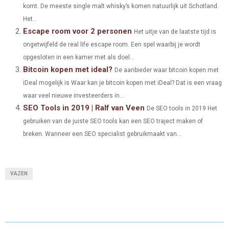
komt. De meeste single malt whisky’s komen natuurlijk uit Schotland.
E
E
E
E
E
I
B
E
E
L
Het...
Escape room voor 2 personen
O
O
O
O
O
T
O
R
Het uitje van de laatste tijd is
D
ongetwijfeld de real life escape room. Een spel waarbij je wordt
N
N
N
N
N
T
O
E
I
opgesloten in een kamer met als doel...
Bitcoin kopen met ideal?
E
K
S
N
De aanbieder waar bitcoin kopen met
iDeal mogelijk is Waar kan je bitcoin kopen met iDeal? Dat is een vraag
R
T
waar veel nieuwe investeerders in...
)
SEO Tools in 2019 | Ralf van Veen
De SEO tools in 2019 Het
gebruiken van de juiste SEO tools kan een SEO traject maken of
breken. Wanneer een SEO specialist gebruikmaakt van...
VAZEN