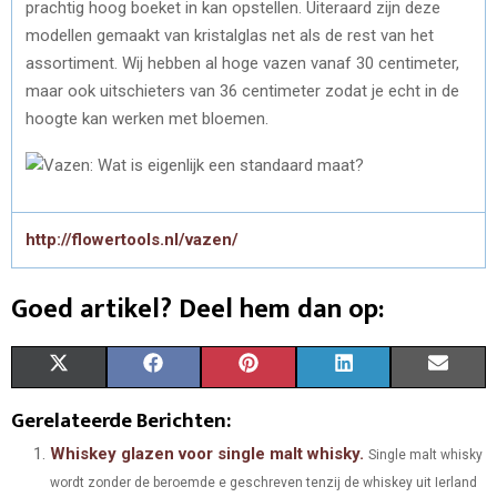
prachtig hoog boeket in kan opstellen. Uiteraard zijn deze
modellen gemaakt van kristalglas net als de rest van het
assortiment. Wij hebben al hoge vazen vanaf 30 centimeter,
maar ook uitschieters van 36 centimeter zodat je echt in de
hoogte kan werken met bloemen.
http://flowertools.nl/vazen/
Goed artikel? Deel hem dan op:
S
S
S
S
S
X
F
P
L
E
H
H
H
H
H
(
A
I
I
M
Gerelateerde Berichten:
A
A
A
A
A
T
C
N
N
A
Whiskey glazen voor single malt whisky.
Single malt whisky
wordt zonder de beroemde e geschreven tenzij de whiskey uit Ierland
R
R
R
R
R
W
E
T
K
I