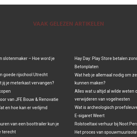
VAAK GELEZEN ARTIKELEN
n slotenmaker – Hoe word je
Hay Day: Play Store betalen zon
Betonplaten
n goede rijschool Utrecht
Wat heb je allemaal nodig om ze
jij je meterkast vervangen?
kunnen maken?
kopen
Alles wat u altijd al wilde weten 
verwijderen van vogelnesten
oor van JFE Bouw & Renovatie
Wat is archeologisch proefsleu
at en hoe kan er verlijmd
E-sigaret Weert
uren van een boottrailer kun je
Rolstoeltaxi verhuur bij Noot P
e terecht
Het proces van spouwmuurisola