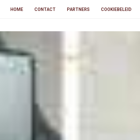
HOME
CONTACT
PARTNERS
COOKIEBELEID