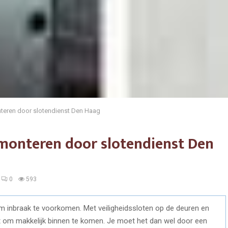
nteren door slotendienst Den Haag
 monteren door slotendienst Den
0
593
om inbraak te voorkomen. Met veiligheidssloten op de deuren en
 om makkelijk binnen te komen. Je moet het dan wel door een