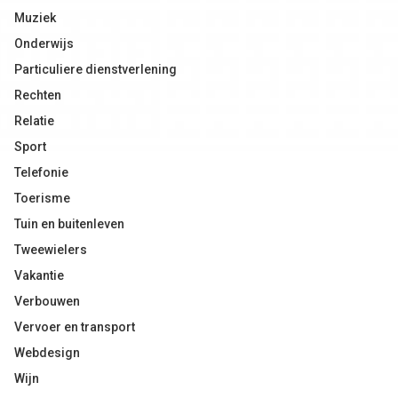
Muziek
Onderwijs
Particuliere dienstverlening
Rechten
Relatie
Sport
Telefonie
Toerisme
Tuin en buitenleven
Tweewielers
Vakantie
Verbouwen
Vervoer en transport
Webdesign
Wijn