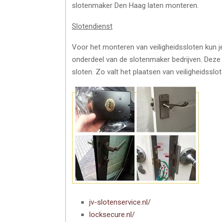
slotenmaker Den Haag laten monteren.
Slotendienst
Voor het monteren van veiligheidssloten kun j
onderdeel van de slotenmaker bedrijven. Deze d
sloten. Zo valt het plaatsen van veiligheidss
jv-slotenservice.nl/
locksecure.nl/