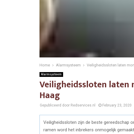
Home
Alarmsysteem
Veiligheidssloten laten mo
Alarmsysteem
Veiligheidssloten laten
Haag
Gepubliceerd door Redservices.nl
February 23, 2020
Veiligheidssloten zijn de beste gereedschap 
ramen word het inbrekers onmogelijk gemaakt