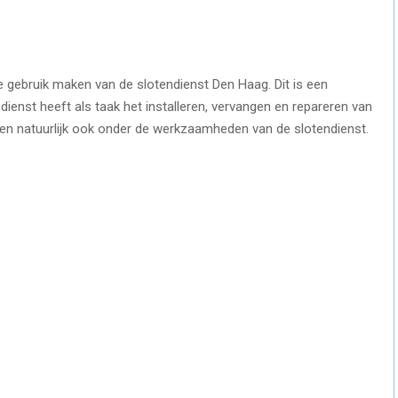
e gebruik maken van de slotendienst Den Haag. Dit is een
ienst heeft als taak het installeren, vervangen en repareren van
loten natuurlijk ook onder de werkzaamheden van de slotendienst.