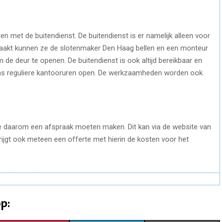
n met de buitendienst. De buitendienst is er namelijk alleen voor
raakt kunnen ze de slotenmaker Den Haag bellen en een monteur
de deur te openen. De buitendienst is ook altijd bereikbaar en
dens reguliere kantooruren open. De werkzaamheden worden ook
l je daarom een afspraak moeten maken. Dit kan via de website van
rijgt ook meteen een offerte met hierin de kosten voor het
p: