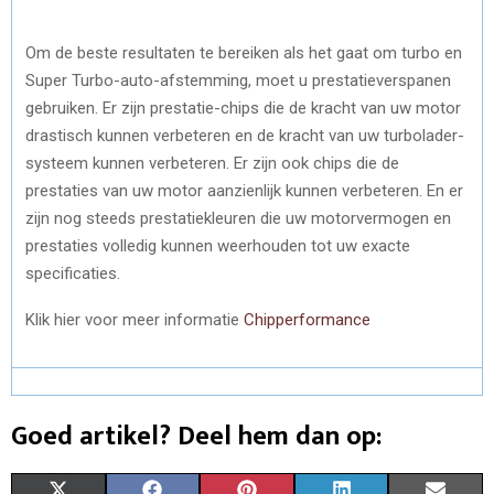
Om de beste resultaten te bereiken als het gaat om turbo en
Super Turbo-auto-afstemming, moet u prestatieverspanen
gebruiken. Er zijn prestatie-chips die de kracht van uw motor
drastisch kunnen verbeteren en de kracht van uw turbolader-
systeem kunnen verbeteren. Er zijn ook chips die de
prestaties van uw motor aanzienlijk kunnen verbeteren. En er
zijn nog steeds prestatiekleuren die uw motorvermogen en
prestaties volledig kunnen weerhouden tot uw exacte
specificaties.
Klik hier voor meer informatie
Chipperformance
Goed artikel? Deel hem dan op:
S
S
S
S
S
X
F
P
L
E