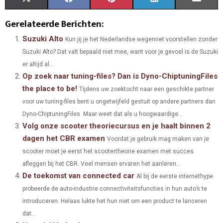
H
H
H
H
H
(
A
I
I
M
Gerelateerde Berichten:
A
A
A
A
A
T
C
N
N
A
Suzuki Alto
Kun jij je het Nederlandse wegennet voorstellen zonder
Suzuki Alto? Dat valt bepaald niet mee, want voor je gevoel is de Suzuki
R
R
R
R
R
W
E
T
K
I
er altijd al...
E
E
E
E
E
I
B
E
E
L
Op zoek naar tuning-files? Dan is Dyno-ChiptuningFiles
the place to be!
O
O
O
O
O
T
O
Tijdens uw zoektocht naar een geschikte partner
R
D
voor uw tuning-files bent u ongetwijfeld gestuit op andere partners dan
N
N
N
N
N
T
O
E
I
Dyno-ChiptuningFiles. Maar weet dat als u hoogwaardige...
Volg onze scooter theoriecursus en je haalt binnen 2
E
K
S
N
dagen het CBR examen
Voordat je gebruik mag maken van je
R
T
scooter moet je eerst het scootertheorie examen met succes
)
afleggen bij het CBR. Veel mensen ervaren het aanleren...
De toekomst van connected car
Al bij de eerste internethype
probeerde de auto-industrie connectiviteitsfuncties in hun auto’s te
introduceren. Helaas lukte het hun niet om een product te lanceren
dat...