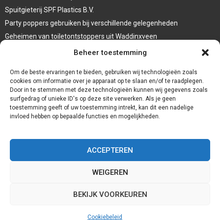
Spuitgieterij SPF Plastics B.V.
Party poppers gebruiken bij verschillende gelegenheden
Geheimen van toiletontstoppers uit Waddinxveen
Vormen van terrasaankleding
Beheer toestemming
Trap renovatie
Om de beste ervaringen te bieden, gebruiken wij technologieën zoals
cookies om informatie over je apparaat op te slaan en/of te raadplegen.
Door in te stemmen met deze technologieën kunnen wij gegevens zoals
surfgedrag of unieke ID's op deze site verwerken. Als je geen
toestemming geeft of uw toestemming intrekt, kan dit een nadelige
invloed hebben op bepaalde functies en mogelijkheden.
ACCEPTEREN
WEIGEREN
@2023 - www.Redservices.nl. All Right Reserved.
BEKIJK VOORKEUREN
Home
Cookiebeleid (EU)
Onze auteurs
Partners
Website index
Cookiebeleid