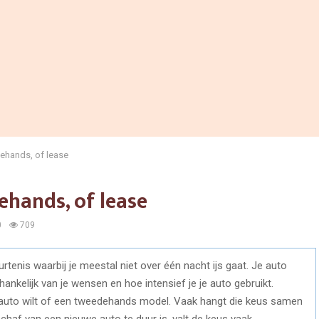
ehands, of lease
ehands, of lease
0
709
tenis waarbij je meestal niet over één nacht ijs gaat. Je auto
nkelijk van je wensen en hoe intensief je je auto gebruikt.
 auto wilt of een tweedehands model. Vaak hangt die keus samen
haf van een nieuwe auto te duur is, valt de keus vaak