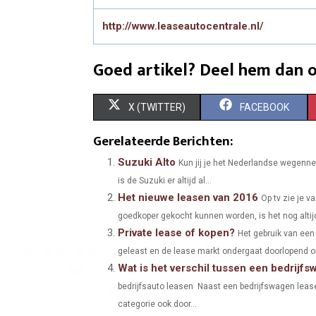
http://www.leaseautocentrale.nl/
Goed artikel? Deel hem dan o
S
S
X (TWITTER)
FACEBOOK
H
H
Gerelateerde Berichten:
A
A
Suzuki Alto
Kun jij je het Nederlandse wegennet
is de Suzuki er altijd al...
R
R
Het nieuwe leasen van 2016
Op tv zie je 
E
E
goedkoper gekocht kunnen worden, is het nog altijd 
Private lease of kopen?
O
O
Het gebruik van een 
geleast en de lease markt ondergaat doorlopend on
N
N
Wat is het verschil tussen een bedrijf
bedrijfsauto leasen Naast een bedrijfswagen lease
categorie ook door...