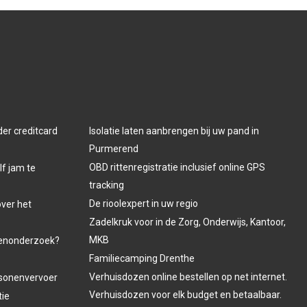
der creditcard
Isolatie laten aanbrengen bij uw pand in
Purmerend
OBD rittenregistratie inclusief online GPS
lf jam te
tracking
De rioolexpert in uw regio
over het
Zadelkruk voor in de Zorg, Onderwijs, Kantoor,
MKB
venonderzoek?
Familiecamping Drenthe
Verhuisdozen online bestellen op net internet.
ersonenvervoer
Verhuisdozen voor elk budget en betaalbaar.
tie