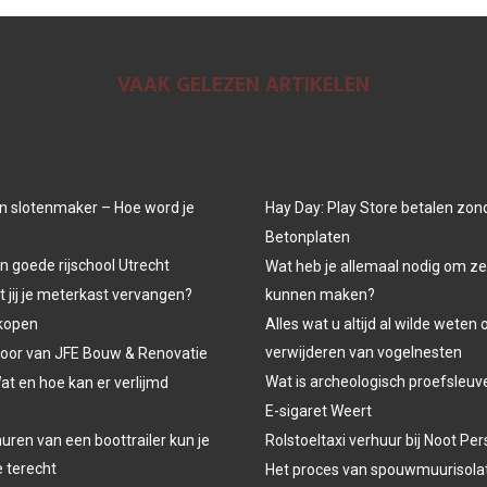
VAAK GELEZEN ARTIKELEN
n slotenmaker – Hoe word je
Hay Day: Play Store betalen zon
Betonplaten
n goede rijschool Utrecht
Wat heb je allemaal nodig om ze
jij je meterkast vervangen?
kunnen maken?
kopen
Alles wat u altijd al wilde weten 
verwijderen van vogelnesten
oor van JFE Bouw & Renovatie
Wat is archeologisch proefsleu
at en hoe kan er verlijmd
E-sigaret Weert
uren van een boottrailer kun je
Rolstoeltaxi verhuur bij Noot P
e terecht
Het proces van spouwmuurisola