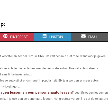
p:
S
S
S
PINTEREST
LINKEDIN
EMAIL
H
H
H
A
A
A
 voorstellen zonder Suzuki Alto? Dat valt bepaald niet mee, want voor je gevoel
R
R
R
vaak verschillende reclames met de nieuwste auto’s. Hoewel auto’s steeds
E
E
E
een flinke investering...
O
O
O
lease auto stijgt enorm snel in populariteit. Elk jaar worden er meer auto’s
twikkelingen....
N
N
N
swagen leasen en een personenauto leasen?
bedrijfswagen leasen en
n kun je ook een personenauto leasen. Het grootste verschil is dat deze laatste