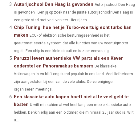
N
N
N
N
N
T
O
E
I
Autorijschool Den Haag is gevonden
Autorijschool Den Haag
E
K
S
N
is gevonden Ben jij op zoek naar de juiste autorijschool? Den Haag is
een grote stad met veel verkeer. Hier rijden...
R
T
Chip Tuning: hoe het je Turbo-voertuig echt turbo kan
)
maken
ECU- of elektronische besturingseenheid is het
geautomatiseerde systeem dat alle functies van uw voertuigmotor
regelt. Een chip is een klein circuit en is zeer eenvoudig...
Paruzzi levert authentieke VW parts als een Kever
onderstel en Panoramabus bumpers
De klassieke
Volkswagen is en blijft ongekend populair in ons land. Veel liefhebbers
zijn aangesloten bij een van de vele clubs. De verenigingen
organiseren meetings,...
Een klassieke auto kopen hoeft niet al te veel geld te
kosten
U wilt misschien al wel heel lang een mooie klassieke auto
hebben. Denk hierbij aan een oldtimer, die minimaal 25 jaar oud is. Wilt
u...