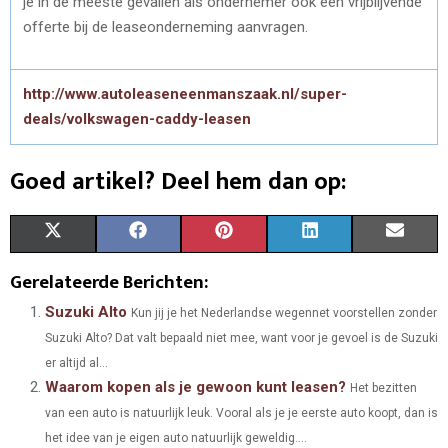
je in de meeste gevallen als ondernemer ook een vrijblijvende
offerte bij de leaseonderneming aanvragen.
http://www.autoleaseneenmanszaak.nl/super-
deals/volkswagen-caddy-leasen
Goed artikel? Deel hem dan op:
S
S
S
S
S
X
F
P
L
E
H
H
H
H
H
(
A
I
I
M
Gerelateerde Berichten:
A
A
A
A
A
T
C
N
N
A
Suzuki Alto
Kun jij je het Nederlandse wegennet voorstellen zonder
Suzuki Alto? Dat valt bepaald niet mee, want voor je gevoel is de Suzuki
R
R
R
R
R
W
E
T
K
I
er altijd al...
E
E
E
E
E
I
B
E
E
L
Waarom kopen als je gewoon kunt leasen?
Het bezitten
O
O
O
O
O
van een auto is natuurlijk leuk. Vooral als je je eerste auto koopt, dan is
T
O
R
D
het idee van je eigen auto natuurlijk geweldig....