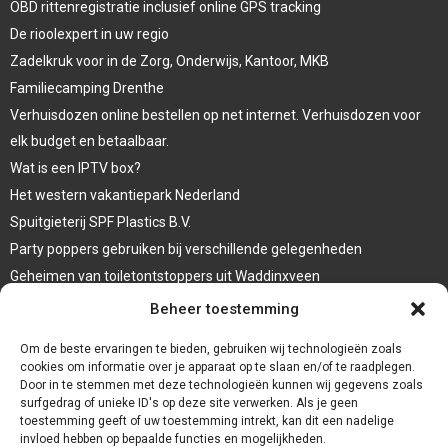
OBD rittenregistratie inclusief online GPS tracking
De rioolexpert in uw regio
Zadelkruk voor in de Zorg, Onderwijs, Kantoor, MKB
Familiecamping Drenthe
Verhuisdozen online bestellen op net internet. Verhuisdozen voor
elk budget en betaalbaar.
Wat is een IPTV box?
Het western vakantiepark Nederland
Spuitgieterij SPF Plastics B.V.
Party poppers gebruiken bij verschillende gelegenheden
Geheimen van toiletontstoppers uit Waddinxveen
Vormen van terrasaankleding
Beheer toestemming
Trap renovatie
Om de beste ervaringen te bieden, gebruiken wij technologieën zoals
cookies om informatie over je apparaat op te slaan en/of te raadplegen.
Door in te stemmen met deze technologieën kunnen wij gegevens zoals
surfgedrag of unieke ID's op deze site verwerken. Als je geen
toestemming geeft of uw toestemming intrekt, kan dit een nadelige
invloed hebben op bepaalde functies en mogelijkheden.