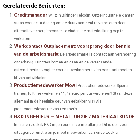
H
H
H
H
H
(
A
I
I
M
Gerelateerde Berichten:
A
A
A
A
A
T
C
N
N
A
Creditmanager
Wij zijn Bilfinger Tebodin. Onze industriële klanten
staan ​​voor de uitdaging om de duurzaamheid te verbeteren door
R
R
R
R
R
W
E
T
K
I
alternatieve energiebronnen te vinden, de materiaalkringloop te
E
E
E
E
E
I
B
E
E
L
verkorten...
Werkcontact Outplacement: voorsprong door kennis
O
O
O
O
O
T
O
R
D
van de arbeidsmarkt
De arbeidsmarkt is contact aan verandering
N
N
N
N
N
T
O
E
I
onderhevig. Functies komen en gaan en de verregaande
E
K
S
N
automatisering zorgt er voor dat werknemers zich constant moeten
blijven ontwikkelen....
R
T
Productiemedewerker Mowi
Productiemedewerker Spieren
)
trainen, fulltime werken en 11,79 euro per uur verdienen? Staan deze
allemaal in de heerlijke geur van gebakken vis? Als
productiemedewerker van Lemmer’s...
R&D INGENIEUR – METALLURGIE / MATERIAALKUNDE
In Tienen zoek ik R&D ingenieurs in de metallurgie. Dit is een zeer
uitdagende functie en je moet meewerken aan onderzoek en