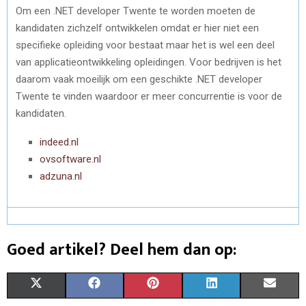
Om een .NET developer Twente te worden moeten de
kandidaten zichzelf ontwikkelen omdat er hier niet een
specifieke opleiding voor bestaat maar het is wel een deel
van applicatieontwikkeling opleidingen. Voor bedrijven is het
daarom vaak moeilijk om een geschikte .NET developer
Twente te vinden waardoor er meer concurrentie is voor de
kandidaten.
indeed.nl
ovsoftware.nl
adzuna.nl
Goed artikel? Deel hem dan op:
S
S
S
S
S
X
F
P
L
E