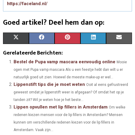
https://faceland.nl/
Goed artikel? Deel hem dan op:
S
S
S
S
S
X
F
P
L
E
H
H
H
H
H
(
A
I
I
M
Gerelateerde Berichten:
A
A
A
A
A
T
C
N
N
A
Bestel de Pupa vamp mascara eenvoudig online
Mooie
ogen met Pupa vamp mascara Als u een feestje hebt dan wilt u er
R
R
R
R
R
W
E
T
K
I
natuurlijk goed uit zien. Hoewel de meeste make-up er wel...
E
E
E
E
E
I
B
E
E
L
Lippenstift tips die je moet weten
Ooit al eens gefrustreerd
O
O
O
O
O
geweest omdat je lippenstift weer is afgegaan? Of omdat het op je
T
O
R
D
tanden zit? Wil je weten hoe je het beste...
N
N
N
N
N
T
O
E
I
Lippen opvullen met lip fillers in Amsterdam
Om welke
E
K
S
N
redenen kiezen mensen voor de lip fillers in Amsterdam? Mensen
kunnen om verschillende redenen kiezen voor de lip fillers in
R
T
Amsterdam. Vaak zijn...