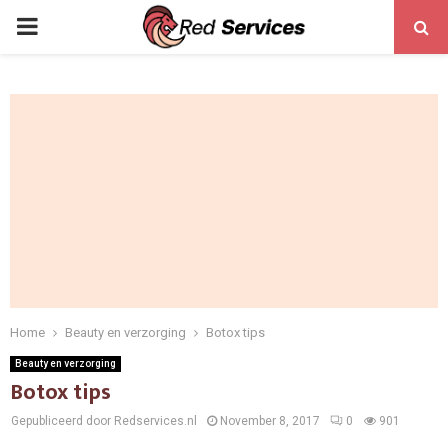
PRIMARY
MENU
Home
Beauty en verzorging
Botox tips
Beauty en verzorging
Botox tips
Gepubliceerd door Redservices.nl
November 8, 2017
0
901