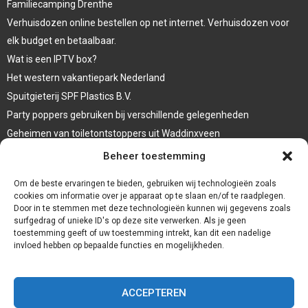
Familiecamping Drenthe
Verhuisdozen online bestellen op net internet. Verhuisdozen voor
elk budget en betaalbaar.
Wat is een IPTV box?
Het western vakantiepark Nederland
Spuitgieterij SPF Plastics B.V.
Party poppers gebruiken bij verschillende gelegenheden
Geheimen van toiletontstoppers uit Waddinxveen
Vormen van terrasaankleding
Beheer toestemming
Trap renovatie
Om de beste ervaringen te bieden, gebruiken wij technologieën zoals
cookies om informatie over je apparaat op te slaan en/of te raadplegen.
Door in te stemmen met deze technologieën kunnen wij gegevens zoals
surfgedrag of unieke ID's op deze site verwerken. Als je geen
toestemming geeft of uw toestemming intrekt, kan dit een nadelige
invloed hebben op bepaalde functies en mogelijkheden.
ACCEPTEREN