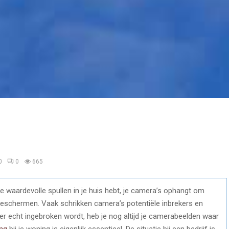
0
0
665
e waardevolle spullen in je huis hebt, je camera’s ophangt om
beschermen. Vaak schrikken camera’s potentiële inbrekers en
 er echt ingebroken wordt, heb je nog altijd je camerabeelden waar
ng
bij je woning is eigenlijk essentieel. De situatie bij een bedrijf is