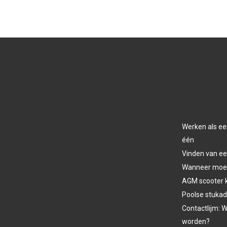
Werken als ee
één
Vinden van ee
Wanneer moet 
AGM scooter 
Poolse stukad
Contactlijm: W
worden?