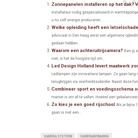
A
A
Zonnepanelen installeren op het dak? 
installateur nodig gespecialiseerd in warmtepomp
R
R
u nu zelf energie produceren...
E
E
Welke opleiding heeft een letselschad
O
O
advocaat in Den Haag eerst een algemene opleidin
gedaan hebben...
N
N
Waarom een achteruitrijcamera?
Ben jij 
niet, is het de hoogste tijd om...
Led Design Holland levert maatwerk zon
Ledlampen zijn innovatieve lampen. Ze gaan lang m
terugkrijgen via overheidssubsidie. Naast deze func
Combineer sport en voedingsschema om 
manier is om af te vallen. Hoewel een gebalanceerd
Zo kies je een goed rijschool
Als je bijna 1
gaan is niet een...
CAMERA SYSTEEM
CAMERABEWAKING