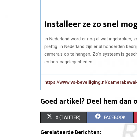
Installeer ze zo snel mog
In Nederland word er nog al wat ingebroken, z
prettig. In Nederland zijn er al honderden be
camera’s op te hangen. Zo’n systeem is geschik
en horecagelegenheden.
https://www.vs-beveiliging.nl/camerabewa
Goed artikel? Deel hem dan o
S
S
X (TWITTER)
FACEBOOK
H
H
Gerelateerde Berichten: