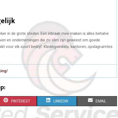
elijk
eker in de grote steden. Een inbraak mee maken is alles behalve
drijven en ondernemingen die zo slim zijn geweest om goede
t voor elk soort bedrijf. Kledingwinkels, kantoren, opslagruimtes
king/
p:
S
S
S
PINTEREST
LINKEDIN
EMAIL
H
H
H