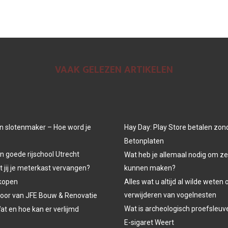
VAAK GELEZEN ARTIKELEN
n slotenmaker – Hoe word je
Hay Day: Play Store betalen zon
Betonplaten
n goede rijschool Utrecht
Wat heb je allemaal nodig om ze
jij je meterkast vervangen?
kunnen maken?
kopen
Alles wat u altijd al wilde weten 
verwijderen van vogelnesten
oor van JFE Bouw & Renovatie
Wat is archeologisch proefsleu
at en hoe kan er verlijmd
E-sigaret Weert