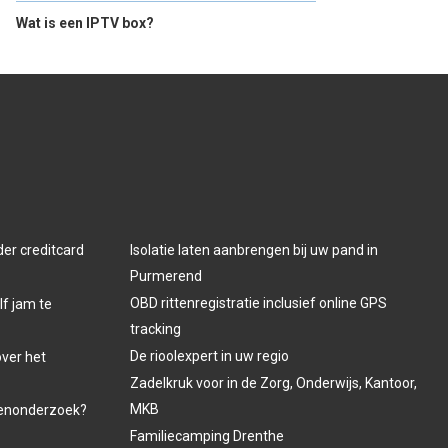
Wat is een IPTV box?
der creditcard
Isolatie laten aanbrengen bij uw pand in
Purmerend
OBD rittenregistratie inclusief online GPS
lf jam te
tracking
De rioolexpert in uw regio
over het
Zadelkruk voor in de Zorg, Onderwijs, Kantoor,
MKB
venonderzoek?
Familiecamping Drenthe