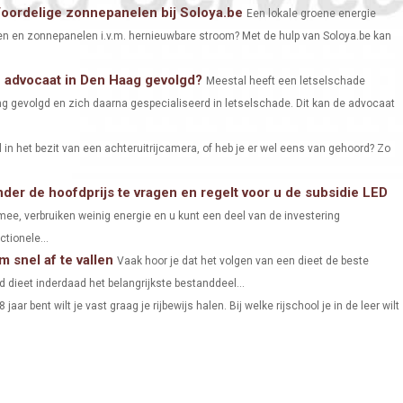
A
A
A
Voordelige zonnepanelen bij Soloya.be
Een lokale groene energie
en en zonnepanelen i.v.m. hernieuwbare stroom? Met de hulp van Soloya.be kan
R
R
R
E
E
E
e advocaat in Den Haag gevolgd?
Meestal heeft een letselschade
O
O
O
g gevolgd en zich daarna gespecialiseerd in letselschade. Dit kan de advocaat
N
N
N
al in het bezit van een achteruitrijcamera, of heb je er wel eens van gehoord? Zo
der de hoofdprijs te vragen en regelt voor u de subsidie LED
ee, verbruiken weinig energie en u kunt een deel van de investering
tionele...
snel af te vallen
Vaak hoor je dat het volgen van een dieet de beste
 dieet inderdaad het belangrijkste bestanddeel...
8 jaar bent wilt je vast graag je rijbewijs halen. Bij welke rijschool je in de leer wilt