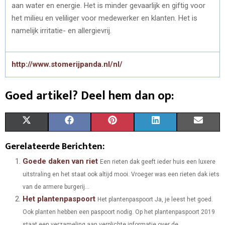
aan water en energie. Het is minder gevaarlijk en giftig voor
het milieu en veliliger voor medewerker en klanten. Het is
namelijk irritatie- en allergievrij.
http://www.stomerijpanda.nl/nl/
Goed artikel? Deel hem dan op:
S
S
S
S
S
X
F
P
L
E
H
H
H
H
H
(
A
I
I
M
Gerelateerde Berichten:
A
A
A
A
A
T
C
N
N
A
Goede daken van riet
Een rieten dak geeft ieder huis een luxere
uitstraling en het staat ook altijd mooi. Vroeger was een rieten dak iets
R
R
R
R
R
W
E
T
K
I
van de armere burgerij...
E
E
E
E
E
I
B
E
E
L
Het plantenpaspoort
Het plantenpaspoort Ja, je leest het goed.
O
O
O
O
O
Ook planten hebben een paspoort nodig. Op het plantenpaspoort 2019
T
O
R
D
staat een verzameling aan verplichte informatie over de...