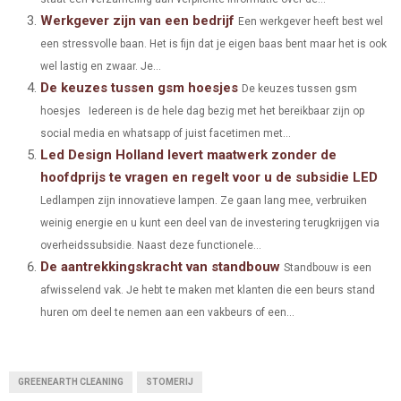
N
N
N
N
N
T
O
E
I
Werkgever zijn van een bedrijf
Een werkgever heeft best wel
E
K
S
N
een stressvolle baan. Het is fijn dat je eigen baas bent maar het is ook
wel lastig en zwaar. Je...
R
T
De keuzes tussen gsm hoesjes
De keuzes tussen gsm
)
hoesjes Iedereen is de hele dag bezig met het bereikbaar zijn op
social media en whatsapp of juist facetimen met...
Led Design Holland levert maatwerk zonder de
hoofdprijs te vragen en regelt voor u de subsidie LED
Ledlampen zijn innovatieve lampen. Ze gaan lang mee, verbruiken
weinig energie en u kunt een deel van de investering terugkrijgen via
overheidssubsidie. Naast deze functionele...
De aantrekkingskracht van standbouw
Standbouw is een
afwisselend vak. Je hebt te maken met klanten die een beurs stand
huren om deel te nemen aan een vakbeurs of een...
GREENEARTH CLEANING
STOMERIJ