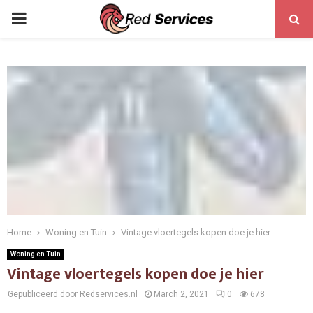
PRIMARY
MENU
Home
Woning en Tuin
Vintage vloertegels kopen doe je hier
Woning en Tuin
Vintage vloertegels kopen doe je hier
Gepubliceerd door Redservices.nl
March 2, 2021
0
678