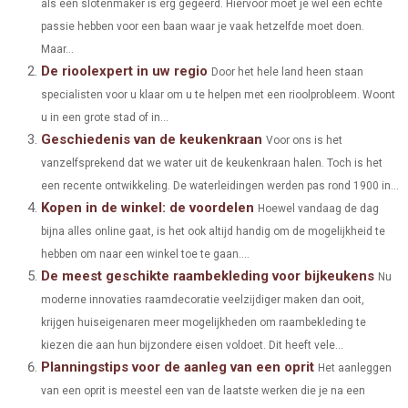
als een slotenmaker is erg gegeerd. Hiervoor moet je wel een echte
R
R
R
R
R
W
E
T
K
I
passie hebben voor een baan waar je vaak hetzelfde moet doen.
E
E
E
E
E
I
B
E
E
L
Maar...
De rioolexpert in uw regio
O
O
O
O
O
T
O
Door het hele land heen staan
R
D
specialisten voor u klaar om u te helpen met een rioolprobleem. Woont
N
N
N
N
N
T
O
E
I
u in een grote stad of in...
Geschiedenis van de keukenkraan
E
K
S
N
Voor ons is het
vanzelfsprekend dat we water uit de keukenkraan halen. Toch is het
R
T
een recente ontwikkeling. De waterleidingen werden pas rond 1900 in...
)
Kopen in de winkel: de voordelen
Hoewel vandaag de dag
bijna alles online gaat, is het ook altijd handig om de mogelijkheid te
hebben om naar een winkel toe te gaan....
De meest geschikte raambekleding voor bijkeukens
Nu
moderne innovaties raamdecoratie veelzijdiger maken dan ooit,
krijgen huiseigenaren meer mogelijkheden om raambekleding te
kiezen die aan hun bijzondere eisen voldoet. Dit heeft vele...
Planningstips voor de aanleg van een oprit
Het aanleggen
van een oprit is meestel een van de laatste werken die je na een