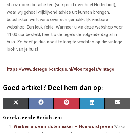
showrooms beschikken (verspreid over heel Nederland),
waar wij geheel vrijblijvend advies uit kunnen brengen,
beschikken wij tevens over een gemakkelijk vindbare
webshop. Een leuk feitje; Wanneer u via deze webshop voor
11.00 uur besteld, heeft u de tegels de volgende dag al in
huis. Zo hoef je dus nooit te lang te wachten op die vintage-
look van je huis!
https://www.detegelboutique.nl/vloertegels/vintage
Goed artikel? Deel hem dan op:
S
S
S
S
S
X
F
P
L
E
H
H
H
H
H
(
A
I
I
M
Gerelateerde Berichten:
A
A
A
A
A
T
C
N
N
A
Werken als een slotenmaker – Hoe word je één
Werken