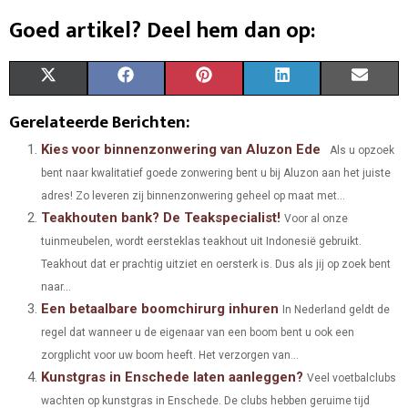
Goed artikel? Deel hem dan op:
S
S
S
S
S
X
F
P
L
E
H
H
H
H
H
(
A
I
I
M
Gerelateerde Berichten:
A
A
A
A
A
T
C
N
N
A
Kies voor binnenzonwering van Aluzon Ede
Als u opzoek
bent naar kwalitatief goede zonwering bent u bij Aluzon aan het juiste
R
R
R
R
R
W
E
T
K
I
adres! Zo leveren zij binnenzonwering geheel op maat met...
E
E
E
E
E
I
B
E
E
L
Teakhouten bank? De Teakspecialist!
Voor al onze
O
O
O
O
O
tuinmeubelen, wordt eersteklas teakhout uit Indonesië gebruikt.
T
O
R
D
Teakhout dat er prachtig uitziet en oersterk is. Dus als jij op zoek bent
N
N
N
N
N
T
O
E
I
naar...
Een betaalbare boomchirurg inhuren
E
K
S
N
In Nederland geldt de
regel dat wanneer u de eigenaar van een boom bent u ook een
R
T
zorgplicht voor uw boom heeft. Het verzorgen van...
)
Kunstgras in Enschede laten aanleggen?
Veel voetbalclubs
wachten op kunstgras in Enschede. De clubs hebben geruime tijd