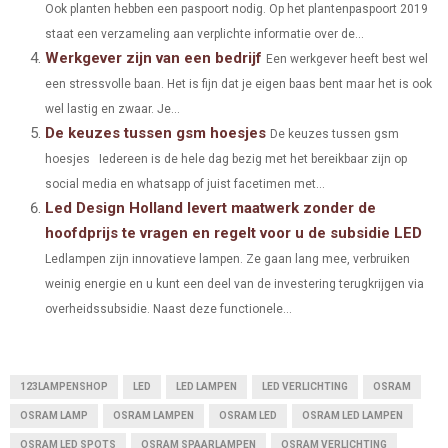
Ook planten hebben een paspoort nodig. Op het plantenpaspoort 2019
R
T
staat een verzameling aan verplichte informatie over de...
)
Werkgever zijn van een bedrijf
Een werkgever heeft best wel
een stressvolle baan. Het is fijn dat je eigen baas bent maar het is ook
wel lastig en zwaar. Je...
De keuzes tussen gsm hoesjes
De keuzes tussen gsm
hoesjes Iedereen is de hele dag bezig met het bereikbaar zijn op
social media en whatsapp of juist facetimen met...
Led Design Holland levert maatwerk zonder de
hoofdprijs te vragen en regelt voor u de subsidie LED
Ledlampen zijn innovatieve lampen. Ze gaan lang mee, verbruiken
weinig energie en u kunt een deel van de investering terugkrijgen via
overheidssubsidie. Naast deze functionele...
123LAMPENSHOP
LED
LED LAMPEN
LED VERLICHTING
OSRAM
OSRAM LAMP
OSRAM LAMPEN
OSRAM LED
OSRAM LED LAMPEN
OSRAM LED SPOTS
OSRAM SPAARLAMPEN
OSRAM VERLICHTING