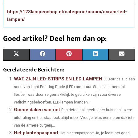
https://123lampenshop.nl/categorie/osram/osram-led-
lampen/
Goed artikel? Deel hem dan op:
S
S
S
S
S
X
F
P
L
E
H
H
H
H
H
(
A
I
I
M
Gerelateerde Berichten:
A
A
A
A
A
T
C
N
N
A
WAT ZIJN LED-STRIPS EN LED LAMPEN
LED-strips zijn een
soort van Light Emitting Diode (LED) armatuur. Strips zijn meestal
R
R
R
R
R
W
E
T
K
I
flexibel, waardoor ze gemakkelijk te gebruiken zijn voor diverse
E
E
E
E
E
I
B
E
E
L
verlichtingsbehoeften. LED-lampen branden...
Goede daken van riet
O
O
O
O
O
T
O
Een rieten dak geeft ieder huis een luxere
R
D
uitstraling en het staat ook altijd mooi. Vroeger was een rieten dak iets
N
N
N
N
N
T
O
E
I
van de armere burgerij...
Het plantenpaspoort
E
K
S
N
Het plantenpaspoort Ja, je leest het goed.