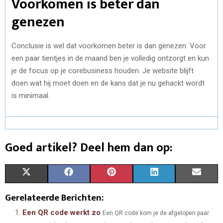
Voorkomen is beter dan
genezen
Conclusie is wel dat voorkomen beter is dan genezen. Voor
een paar tientjes in de maand ben je volledig ontzorgt en kun
je de focus op je corebusiness houden. Je website blijft
doen wat hij moet doen en de kans dat je nu gehackt wordt
is minimaal.
Goed artikel? Deel hem dan op:
S
S
S
S
S
X
F
P
L
E
H
H
H
H
H
(
A
I
I
M
Gerelateerde Berichten:
A
A
A
A
A
T
C
N
N
A
Een QR code werkt zo
Een QR code kom je de afgelopen paar