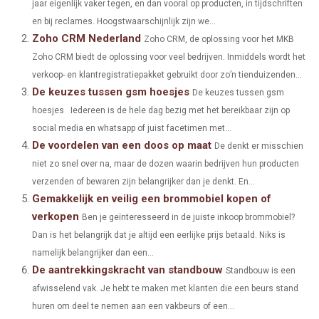
jaar eigenlijk vaker tegen, en dan vooral op producten, in tijdschriften
R
R
R
R
R
W
E
T
K
I
en bij reclames. Hoogstwaarschijnlijk zijn we...
E
E
E
E
E
I
B
E
E
L
Zoho CRM Nederland
Zoho CRM, de oplossing voor het MKB
O
O
O
O
O
Zoho CRM biedt de oplossing voor veel bedrijven. Inmiddels wordt het
T
O
R
D
verkoop- en klantregistratiepakket gebruikt door zo’n tienduizenden...
N
N
N
N
N
T
O
E
I
De keuzes tussen gsm hoesjes
De keuzes tussen gsm
E
K
S
N
hoesjes Iedereen is de hele dag bezig met het bereikbaar zijn op
social media en whatsapp of juist facetimen met...
R
T
De voordelen van een doos op maat
De denkt er misschien
)
niet zo snel over na, maar de dozen waarin bedrijven hun producten
verzenden of bewaren zijn belangrijker dan je denkt. En...
Gemakkelijk en veilig een brommobiel kopen of
verkopen
Ben je geïnteresseerd in de juiste inkoop brommobiel?
Dan is het belangrijk dat je altijd een eerlijke prijs betaald. Niks is
namelijk belangrijker dan een...
De aantrekkingskracht van standbouw
Standbouw is een
afwisselend vak. Je hebt te maken met klanten die een beurs stand
huren om deel te nemen aan een vakbeurs of een...