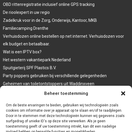
OBD rittenregistratie inclusief online GPS tracking
De rioolexpert in uw regio
Zadelkruk voor in de Zorg, Onderwijs, Kantoor, MKB
Familiecamping Drenthe
Verhuisdozen online bestellen op net internet. Verhuisdozen voor
elk budget en betaalbaar.
Wat is een IPTV box?
Het western vakantiepark Nederland
Spuitgieterij SPF Plastics B.V.
Party poppers gebruiken bij verschillende gelegenheden
Geheimen van toiletontstoppers uit Waddinxveen
Vormen van terrasaankleding
Beheer toestemming
Trap renovatie
Om de beste ervaringen te bieden, gebruiken wij technologieën zoals
cookies om informatie over je apparaat op te slaan en/of te raadplegen.
Door in te stemmen met deze technologieën kunnen wij gegevens zoals
surfgedrag of unieke ID's op deze site verwerken. Als je geen
toestemming geeft of uw toestemming intrekt, kan dit een nadelige
invloed hebben op bepaalde functies en mogelijkheden.