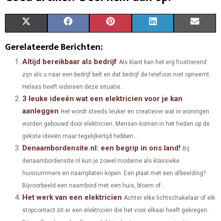
S
S
S
S
S
X
F
P
L
E
H
H
H
H
H
(
A
I
I
M
Gerelateerde Berichten:
A
A
A
A
A
T
C
N
N
A
Altijd bereikbaar als bedrijf
Als klant kan het erg frustrerend
zijn als u naar een bedrijf belt en dat bedrijf de telefoon niet opneemt.
R
R
R
R
R
W
E
T
K
I
Helaas heeft iedereen deze situatie...
E
E
E
E
E
I
B
E
E
L
3 leuke ideeën wat een elektricien voor je kan
aanleggen
O
O
O
O
O
T
Het wordt steeds leuker en creatiever wat in woningen
O
R
D
worden gebouwd door elektricien. Mensen komen in het heden op de
N
N
N
N
N
T
O
E
I
gekste ideeën maar tegelijkertijd hebben...
Denaambordensite.nl: een begrip in ons land!
E
K
S
N
Bij
denaambordensite.nl kun je zowel moderne als klassieke
R
T
huisnummers en naamplaten kopen. Een plaat met een afbeelding?
)
Bijvoorbeeld een naambord met een huis, bloem of...
Het werk van een elektricien
Achter elke lichtschakelaar of elk
stopcontact zit er een elektricien die het voor elkaar heeft gekregen.