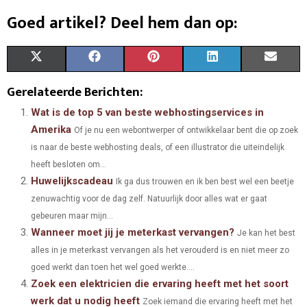
Goed artikel? Deel hem dan op:
S
S
S
S
S
X
F
P
L
E
H
H
H
H
H
(
A
I
I
M
Gerelateerde Berichten:
A
A
A
A
A
T
C
N
N
A
Wat is de top 5 van beste webhostingservices in
Amerika
Of je nu een webontwerper of ontwikkelaar bent die op zoek
R
R
R
R
R
W
E
T
K
I
is naar de beste webhosting deals, of een illustrator die uiteindelijk
E
E
E
E
E
I
B
E
E
L
heeft besloten om...
Huwelijkscadeau
O
O
O
O
O
T
O
Ik ga dus trouwen en ik ben best wel een beetje
R
D
zenuwachtig voor de dag zelf. Natuurlijk door alles wat er gaat
N
N
N
N
N
T
O
E
I
gebeuren maar mijn...
Wanneer moet jij je meterkast vervangen?
E
K
S
N
Je kan het best
alles in je meterkast vervangen als het verouderd is en niet meer zo
R
T
goed werkt dan toen het wel goed werkte....
)
Zoek een elektricien die ervaring heeft met het soort
werk dat u nodig heeft
Zoek iemand die ervaring heeft met het