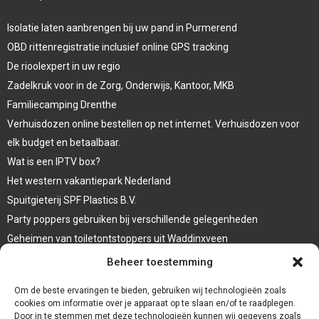
Isolatie laten aanbrengen bij uw pand in Purmerend
OBD rittenregistratie inclusief online GPS tracking
De rioolexpert in uw regio
Zadelkruk voor in de Zorg, Onderwijs, Kantoor, MKB
Familiecamping Drenthe
Verhuisdozen online bestellen op net internet. Verhuisdozen voor
elk budget en betaalbaar.
Wat is een IPTV box?
Het western vakantiepark Nederland
Spuitgieterij SPF Plastics B.V.
Party poppers gebruiken bij verschillende gelegenheden
Geheimen van toiletontstoppers uit Waddinxveen
Vormen van terrasaankleding
Beheer toestemming
Trap renovatie
Om de beste ervaringen te bieden, gebruiken wij technologieën zoals
cookies om informatie over je apparaat op te slaan en/of te raadplegen.
Door in te stemmen met deze technologieën kunnen wij gegevens zoals