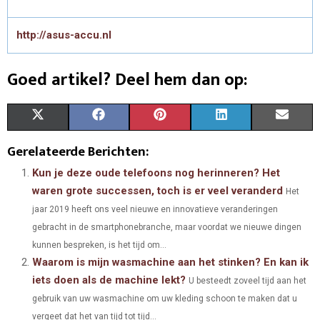
http://asus-accu.nl
Goed artikel? Deel hem dan op:
S
S
S
S
S
X
F
P
L
E
H
H
H
H
H
(
A
I
I
M
Gerelateerde Berichten:
A
A
A
A
A
T
C
N
N
A
Kun je deze oude telefoons nog herinneren? Het
waren grote successen, toch is er veel veranderd
Het
R
R
R
R
R
W
E
T
K
I
jaar 2019 heeft ons veel nieuwe en innovatieve veranderingen
E
E
E
E
E
I
B
E
E
L
gebracht in de smartphonebranche, maar voordat we nieuwe dingen
O
O
O
O
O
kunnen bespreken, is het tijd om...
T
O
R
D
Waarom is mijn wasmachine aan het stinken? En kan ik
N
N
N
N
N
T
O
E
I
iets doen als de machine lekt?
U besteedt zoveel tijd aan het
E
K
S
N
gebruik van uw wasmachine om uw kleding schoon te maken dat u
vergeet dat het van tijd tot tijd...