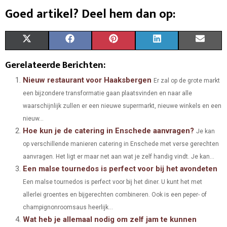
Goed artikel? Deel hem dan op:
S
S
S
S
S
X
F
P
L
E
H
H
H
H
H
(
A
I
I
M
Gerelateerde Berichten:
A
A
A
A
A
T
C
N
N
A
Nieuw restaurant voor Haaksbergen
Er zal op de grote markt
een bijzondere transformatie gaan plaatsvinden en naar alle
R
R
R
R
R
W
E
T
K
I
waarschijnlijk zullen er een nieuwe supermarkt, nieuwe winkels en een
E
E
E
E
E
I
B
E
E
L
nieuw...
Hoe kun je de catering in Enschede aanvragen?
O
O
O
O
O
T
O
R
D
Je kan
op verschillende manieren catering in Enschede met verse gerechten
N
N
N
N
N
T
O
E
I
aanvragen. Het ligt er maar net aan wat je zelf handig vindt. Je kan...
Een malse tournedos is perfect voor bij het avondeten
E
K
S
N
Een malse tournedos is perfect voor bij het diner. U kunt het met
R
T
allerlei groentes en bijgerechten combineren. Ook is een peper- of
)
champignonroomsaus heerlijk...
Wat heb je allemaal nodig om zelf jam te kunnen