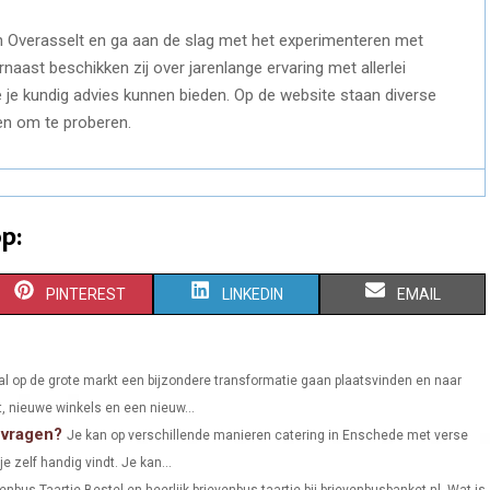
Overasselt en ga aan de slag met het experimenteren met
naast beschikken zij over jarenlange ervaring met allerlei
 je kundig advies kunnen bieden. Op de website staan diverse
en om te proberen.
p:
S
S
S
PINTEREST
LINKEDIN
EMAIL
H
H
H
A
A
A
al op de grote markt een bijzondere transformatie gaan plaatsvinden en naar
t, nieuwe winkels en een nieuw...
R
R
R
nvragen?
Je kan op verschillende manieren catering in Enschede met verse
E
E
E
e zelf handig vindt. Je kan...
O
O
O
nbus Taartje Bestel en heerlijk brievenbus taartje bij brievenbusbanket.nl. Wat is