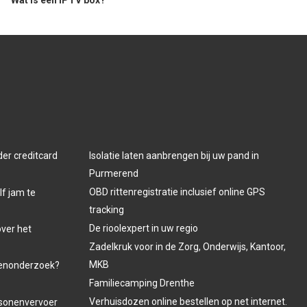
Wat is een IPTV box?
der creditcard
Isolatie laten aanbrengen bij uw pand in
Purmerend
OBD rittenregistratie inclusief online GPS
lf jam te
tracking
De rioolexpert in uw regio
over het
Zadelkruk voor in de Zorg, Onderwijs, Kantoor,
MKB
venonderzoek?
Familiecamping Drenthe
Verhuisdozen online bestellen op net internet.
ersonenvervoer