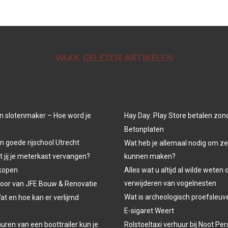
VAAK GELEZEN ARTIKELEN
n slotenmaker – Hoe word je
Hay Day: Play Store betalen zon
Betonplaten
n goede rijschool Utrecht
Wat heb je allemaal nodig om ze
jij je meterkast vervangen?
kunnen maken?
kopen
Alles wat u altijd al wilde weten 
verwijderen van vogelnesten
oor van JFE Bouw & Renovatie
Wat is archeologisch proefsleu
at en hoe kan er verlijmd
E-sigaret Weert
uren van een boottrailer kun je
Rolstoeltaxi verhuur bij Noot P