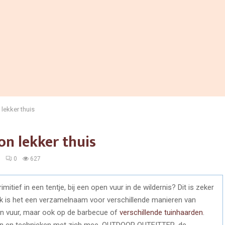
lekker thuis
n lekker thuis
1
0
627
itief in een tentje, bij een open vuur in de wildernis? Dit is zeker
jk is het een verzamelnaam voor verschillende manieren van
en vuur, maar ook op de barbecue of
verschillende tuinhaarden
.
en en technieken met zich mee. OUTDOOR OUTFITTER, de