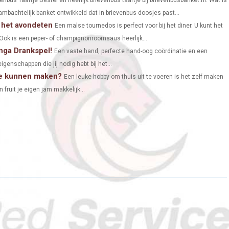
ambachtelijk banket ontwikkeld dat in brievenbus doosjes past...
N
N
N
j het avondeten
Een malse tournedos is perfect voor bij het diner. U kunt het
 Ook is een peper- of champignonroomsaus heerlijk...
enga Drankspel!
Een vaste hand, perfecte hand-oog coördinatie en een
igenschappen die jij nodig hebt bij het...
 te kunnen maken?
Een leuke hobby om thuis uit te voeren is het zelf maken
fruit je eigen jam makkelijk...