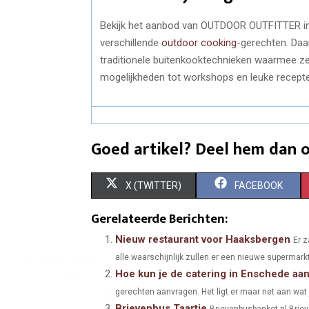
Bekijk het aanbod van OUTDOOR OUTFITTER in 
verschillende
outdoor cooking
-gerechten. Daar
traditionele buitenkooktechnieken waarmee ze
mogelijkheden tot workshops en leuke recept
Goed artikel? Deel hem dan o
S
S
X (TWITTER)
FACEBOOK
H
H
Gerelateerde Berichten:
A
A
Nieuw restaurant voor Haaksbergen
Er z
alle waarschijnlijk zullen er een nieuwe supermark
R
R
Hoe kun je de catering in Enschede aa
E
E
gerechten aanvragen. Het ligt er maar net aan wat j
Brievenbus Taartje
O
O
Brievenbusbanket.nl Brieve