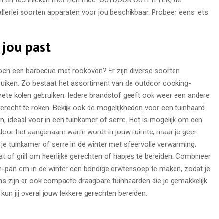
 allerlei soorten apparaten voor jou beschikbaar. Probeer eens iets
 jou past
e toch een barbecue met rookoven? Er zijn diverse soorten
ruiken. Zo bestaat het assortiment van de outdoor cooking-
f hete kolen gebruiken. Iedere brandstof geeft ook weer een andere
erecht te roken. Bekijk ook de mogelijkheden voor een tuinhaard
 tuin, ideaal voor in een tuinkamer of serre. Het is mogelijk om een
rdoor het aangenaam warm wordt in jouw ruimte, maar je geen
 je tuinkamer of serre in de winter met sfeervolle verwarming.
t of grill om heerlijke gerechten of hapjes te bereiden. Combineer
en-pan om in de winter een bondige erwtensoep te maken, zodat je
ns zijn er ook compacte draagbare tuinhaarden die je gemakkelijk
un jij overal jouw lekkere gerechten bereiden.