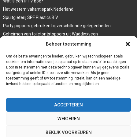
Wat is een IPTV box?
Het western vakantiepark Nederland
Spuitgieterij SPF Plastics B.V.
Party poppers gebruiken bij verschillende gelegenheden
Geheimen van toiletontstoppers uit Waddinxveen
Vormen van terrasaankleding
Beheer toestemming
Trap renovatie
Om de beste ervaringen te bieden, gebruiken wij technologieën zoals
cookies om informatie over je apparaat op te slaan en/of te raadplegen.
Door in te stemmen met deze technologieën kunnen wij gegevens zoals
surfgedrag of unieke ID's op deze site verwerken. Als je geen
toestemming geeft of uw toestemming intrekt, kan dit een nadelige
invloed hebben op bepaalde functies en mogelijkheden.
ACCEPTEREN
WEIGEREN
@2023 - www.Redservices.nl. All Right Reserved.
BEKIJK VOORKEUREN