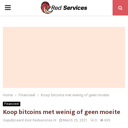
PRIMARY
MENU
Home
Financieel
Koop bitcoins met weinig of geen moeite
Financieel
Koop bitcoins met weinig of geen moeite
Gepubliceerd door Redservices.nl
March 25, 2021
0
609