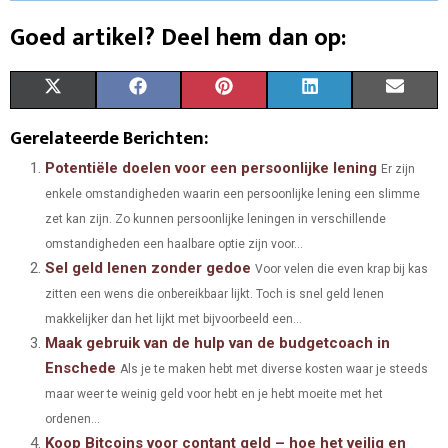
Goed artikel? Deel hem dan op:
S
S
S
S
S
X
F
P
L
E
H
H
H
H
H
(
A
I
I
M
Gerelateerde Berichten:
A
A
A
A
A
T
C
N
N
A
Potentiële doelen voor een persoonlijke lening
Er zijn
enkele omstandigheden waarin een persoonlijke lening een slimme
R
R
R
R
R
W
E
T
K
I
zet kan zijn. Zo kunnen persoonlijke leningen in verschillende
E
E
E
E
E
I
B
E
E
L
omstandigheden een haalbare optie zijn voor...
Sel geld lenen zonder gedoe
O
O
O
O
O
T
O
R
Voor velen die even krap bij kas
D
zitten een wens die onbereikbaar lijkt. Toch is snel geld lenen
N
N
N
N
N
T
O
E
I
makkelijker dan het lijkt met bijvoorbeeld een...
Maak gebruik van de hulp van de budgetcoach in
E
K
S
N
Enschede
Als je te maken hebt met diverse kosten waar je steeds
R
T
maar weer te weinig geld voor hebt en je hebt moeite met het
)
ordenen...
Koop Bitcoins voor contant geld – hoe het veilig en