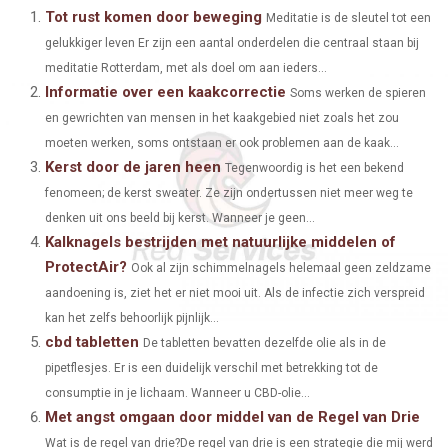
A
A
A
A
A
T
C
N
N
A
Tot rust komen door beweging
Meditatie is de sleutel tot een
gelukkiger leven Er zijn een aantal onderdelen die centraal staan bij
R
R
R
R
R
W
E
T
K
I
meditatie Rotterdam, met als doel om aan ieders...
E
E
E
E
E
I
B
E
E
L
Informatie over een kaakcorrectie
Soms werken de spieren
O
O
O
O
O
en gewrichten van mensen in het kaakgebied niet zoals het zou
T
O
R
D
moeten werken, soms ontstaan er ook problemen aan de kaak...
N
N
N
N
N
T
O
E
I
Kerst door de jaren heen
Tegenwoordig is het een bekend
E
K
S
N
fenomeen; de kerst sweater. Ze zijn ondertussen niet meer weg te
denken uit ons beeld bij kerst. Wanneer je geen...
R
T
Kalknagels bestrijden met natuurlijke middelen of
)
ProtectAir?
Ook al zijn schimmelnagels helemaal geen zeldzame
aandoening is, ziet het er niet mooi uit. Als de infectie zich verspreid
kan het zelfs behoorlijk pijnlijk...
cbd tabletten
De tabletten bevatten dezelfde olie als in de
pipetflesjes. Er is een duidelijk verschil met betrekking tot de
consumptie in je lichaam. Wanneer u CBD-olie...
Met angst omgaan door middel van de Regel van Drie
Wat is de regel van drie?De regel van drie is een strategie die mij werd