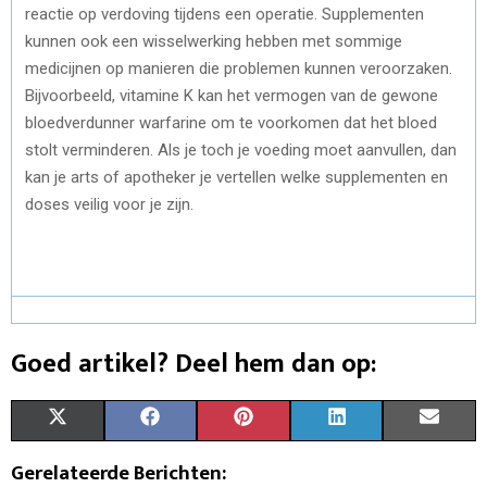
reactie op verdoving tijdens een operatie. Supplementen
kunnen ook een wisselwerking hebben met sommige
medicijnen op manieren die problemen kunnen veroorzaken.
Bijvoorbeeld, vitamine K kan het vermogen van de gewone
bloedverdunner warfarine om te voorkomen dat het bloed
stolt verminderen. Als je toch je voeding moet aanvullen, dan
kan je arts of apotheker je vertellen welke supplementen en
doses veilig voor je zijn.
Goed artikel? Deel hem dan op:
S
S
S
S
S
X
F
P
L
E
H
H
H
H
H
(
A
I
I
M
Gerelateerde Berichten: