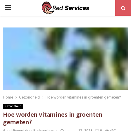
PRIMARY
MENU
Home
Gezondheid
Hoe worden vitamines in groenten gemeten?
Gezondheid
Hoe worden vitamines in groenten
gemeten?
Gepubliceerd door Redservices.nl
January 17, 2023
0
497