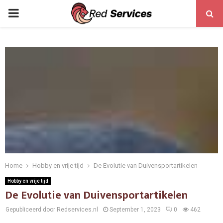
PRIMARY
MENU
Home
Hobby en vrije tijd
De Evolutie van Duivensportartikelen
Hobby en vrije tijd
De Evolutie van Duivensportartikelen
Gepubliceerd door Redservices.nl
September 1, 2023
0
462