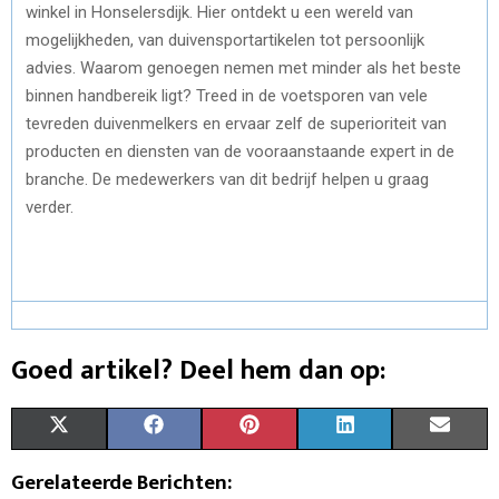
winkel in Honselersdijk. Hier ontdekt u een wereld van
mogelijkheden, van duivensportartikelen tot persoonlijk
advies. Waarom genoegen nemen met minder als het beste
binnen handbereik ligt? Treed in de voetsporen van vele
tevreden duivenmelkers en ervaar zelf de superioriteit van
producten en diensten van de vooraanstaande expert in de
branche. De medewerkers van dit bedrijf helpen u graag
verder.
Goed artikel? Deel hem dan op:
S
S
S
S
S
X
F
P
L
E
H
H
H
H
H
(
A
I
I
M
Gerelateerde Berichten: