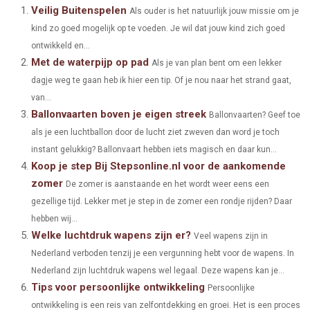
A
A
A
A
A
T
C
N
N
A
Veilig Buitenspelen
Als ouder is het natuurlijk jouw missie om je
kind zo goed mogelijk op te voeden. Je wil dat jouw kind zich goed
R
R
R
R
R
W
E
T
K
I
ontwikkeld en...
E
E
E
E
E
I
B
E
E
L
Met de waterpijp op pad
Als je van plan bent om een lekker
O
O
O
O
O
dagje weg te gaan heb ik hier een tip. Of je nou naar het strand gaat,
T
O
R
D
van...
N
N
N
N
N
T
O
E
I
Ballonvaarten boven je eigen streek
Ballonvaarten? Geef toe
E
K
S
N
als je een luchtballon door de lucht ziet zweven dan word je toch
instant gelukkig? Ballonvaart hebben iets magisch en daar kun...
R
T
Koop je step Bij Stepsonline.nl voor de aankomende
)
zomer
De zomer is aanstaande en het wordt weer eens een
gezellige tijd. Lekker met je step in de zomer een rondje rijden? Daar
hebben wij...
Welke luchtdruk wapens zijn er?
Veel wapens zijn in
Nederland verboden tenzij je een vergunning hebt voor de wapens. In
Nederland zijn luchtdruk wapens wel legaal. Deze wapens kan je...
Tips voor persoonlijke ontwikkeling
Persoonlijke
ontwikkeling is een reis van zelfontdekking en groei. Het is een proces