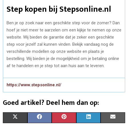
Step kopen bij Stepsonline.nl
Ben je op zoek naar een geschikte step voor de zomer? Dan
hoef je niet meer te aarzelen om een kijkje te nemen op onze
website. Wij bieden de garantie dat je zeker een geschikte
step voor jezelf zal kunnen vinden. Bekijk vandaag nog de
verschillende modellen op onze website en plaats je
bestelling. Wij bieden je de mogelijkheid om je betaling online
af te handelen en je step tot aan huis aan te leveren.
https://www.stepsonline.nl/
Goed artikel? Deel hem dan op:
S
S
S
S
S
X
F
P
L
E
H
H
H
H
H
(
A
I
I
M