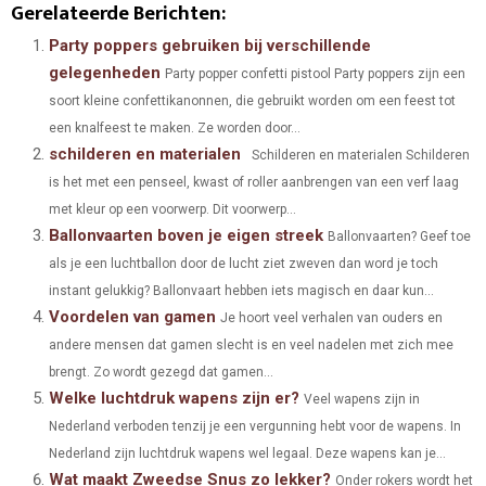
Gerelateerde Berichten:
A
A
A
A
A
T
C
N
N
A
Party poppers gebruiken bij verschillende
gelegenheden
Party popper confetti pistool Party poppers zijn een
R
R
R
R
R
W
E
T
K
I
soort kleine confettikanonnen, die gebruikt worden om een feest tot
E
E
E
E
E
I
B
E
E
L
een knalfeest te maken. Ze worden door...
schilderen en materialen
O
O
O
O
O
T
O
Schilderen en materialen Schilderen
R
D
is het met een penseel, kwast of roller aanbrengen van een verf laag
N
N
N
N
N
T
O
E
I
met kleur op een voorwerp. Dit voorwerp...
Ballonvaarten boven je eigen streek
E
K
S
N
Ballonvaarten? Geef toe
als je een luchtballon door de lucht ziet zweven dan word je toch
R
T
instant gelukkig? Ballonvaart hebben iets magisch en daar kun...
)
Voordelen van gamen
Je hoort veel verhalen van ouders en
andere mensen dat gamen slecht is en veel nadelen met zich mee
brengt. Zo wordt gezegd dat gamen...
Welke luchtdruk wapens zijn er?
Veel wapens zijn in
Nederland verboden tenzij je een vergunning hebt voor de wapens. In
Nederland zijn luchtdruk wapens wel legaal. Deze wapens kan je...
Wat maakt Zweedse Snus zo lekker?
Onder rokers wordt het