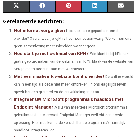
S
S
S
S
S
X
F
P
L
E
H
H
H
H
H
(
A
I
I
M
Gerelateerde Berichten:
A
A
A
A
A
T
C
N
N
A
Het internet vergelijken
Hoe kies je de gepaste internet
provider? Overal waar je kijkt is het internet aanwezig. We kunnen ons
R
R
R
R
R
W
E
T
K
I
geen samenleving meer inbeelden waar er geen...
E
E
E
E
E
I
B
E
E
L
Hoe start je met webmail van KPN?
Wie klant is bij KPN kan
O
O
O
O
O
gratis gebruikmaken van de webmail van KPN. Maak via de website van
T
O
R
D
KPN je eigen account aan met wachtwoord....
N
N
N
N
N
T
O
E
I
Met een maatwerk website komt u verder!
De online wereld
E
K
S
N
kan in een tijd als deze niet meer ontbreken. In ons dagelijks leven
speelt het een grote rol en de ontwikkelingen gaan...
R
T
Integreer uw Microsoft programma’s naadloos met
)
Endpoint Manager
Als u van meerdere Microsoft programma’s
gebruikmaakt, is Microsoft Endpoint Manager wellicht een goede
oplossing. Hiermee kunt u de verschillende programma’s namelijk
naadloos integreren. Zo...