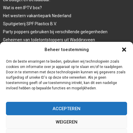
Wat is een IPTV box?
Het western vakantiepark Nederland
Spuitgieterij SPF Plastics B.V.
Party poppers gebruiken bij verschillende gelegenheden
Geheimen van toiletontstoppers uit Waddinxveen
Vormen van terrasaankleding
Beheer toestemming
Trap renovatie
Om de beste ervaringen te bieden, gebruiken wij technologieën zoals
cookies om informatie over je apparaat op te slaan en/of te raadplegen.
Door in te stemmen met deze technologieën kunnen wij gegevens zoals
surfgedrag of unieke ID's op deze site verwerken. Als je geen
toestemming geeft of uw toestemming intrekt, kan dit een nadelige
invloed hebben op bepaalde functies en mogelijkheden.
ACCEPTEREN
WEIGEREN
@2023 - www.Redservices.nl. All Right Reserved.