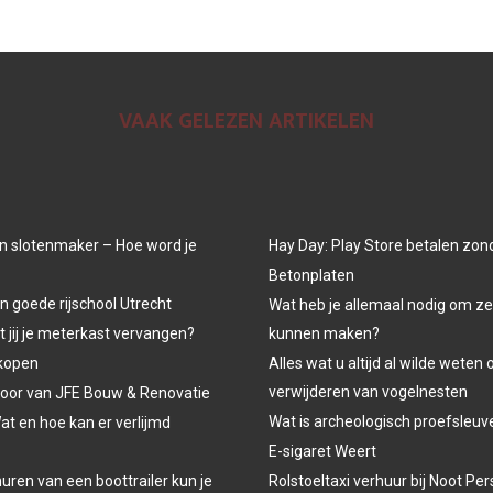
VAAK GELEZEN ARTIKELEN
n slotenmaker – Hoe word je
Hay Day: Play Store betalen zon
Betonplaten
n goede rijschool Utrecht
Wat heb je allemaal nodig om ze
jij je meterkast vervangen?
kunnen maken?
kopen
Alles wat u altijd al wilde weten 
verwijderen van vogelnesten
oor van JFE Bouw & Renovatie
Wat is archeologisch proefsleu
at en hoe kan er verlijmd
E-sigaret Weert
uren van een boottrailer kun je
Rolstoeltaxi verhuur bij Noot P