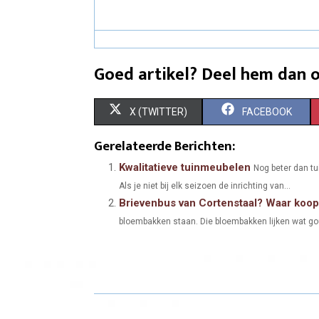
Goed artikel? Deel hem dan o
S
S
X (TWITTER)
FACEBOOK
H
H
Gerelateerde Berichten:
A
A
Kwalitatieve tuinmeubelen
Nog beter dan tui
Als je niet bij elk seizoen de inrichting van...
R
R
Brievenbus van Cortenstaal? Waar koop 
E
E
bloembakken staan. Die bloembakken lijken wat goud 
O
O
N
N