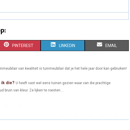
p:
S
S
S
PINTEREST
LINKEDIN
EMAIL
H
H
H
A
A
A
nmeubilair van kwaliteit is tuinmeubilair dat je het hele jaar door kan gebruiken!
R
R
R
ik die?
U heeft vast wel eens tuinen gezien waar van die prachtige
E
E
E
bruin van kleur. Ze lijken te roesten....
O
O
O
N
N
N