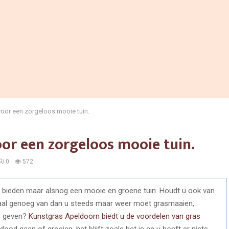
oor een zorgeloos mooie tuin.
or een zorgeloos mooie tuin.
0
572
te bieden maar alsnog een mooie en groene tuin. Houdt u ook van
aal genoeg van dan u steeds maar weer moet grasmaaien,
er geven?
Kunstgras Apeldoorn biedt u de voordelen van gras
dood gaan of groeien, het blijft zoals het is en u hoeft er niets