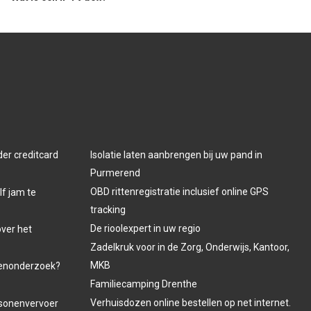
der creditcard
Isolatie laten aanbrengen bij uw pand in
Purmerend
OBD rittenregistratie inclusief online GPS
lf jam te
tracking
De rioolexpert in uw regio
over het
Zadelkruk voor in de Zorg, Onderwijs, Kantoor,
MKB
venonderzoek?
Familiecamping Drenthe
Verhuisdozen online bestellen op net internet.
ersonenvervoer