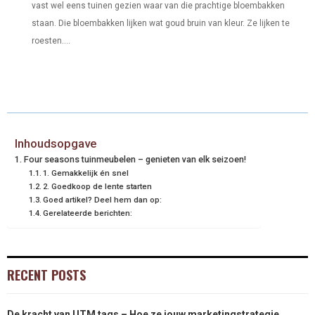
O
O
O
O
O
vast wel eens tuinen gezien waar van die prachtige bloembakken
T
O
R
D
staan. Die bloembakken lijken wat goud bruin van kleur. Ze lijken te
N
N
N
N
N
T
O
E
I
roesten....
E
K
S
N
R
T
)
Inhoudsopgave
Four seasons tuinmeubelen – genieten van elk seizoen!
1. Gemakkelijk én snel
2. Goedkoop de lente starten
Goed artikel? Deel hem dan op:
Gerelateerde berichten:
RECENT POSTS
De kracht van UTM tags – Hoe ze jouw marketingstrategie