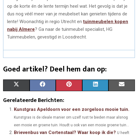
op de korte én de lente termijn heel wat. Het gevolg is dat je
dus nog véél meer van je meubelset kan genieten tijdens de
lente! Woonachtig in regio Utrecht en
tuinmeubelen kopen
nabij Almere
? Ga naar de tuinmeubel specialist, HG
Tuinmeubelen, gevestigd in Loosdrecht.
Goed artikel? Deel hem dan op:
S
S
S
S
S
X
F
P
L
E
H
H
H
H
H
(
A
I
I
M
Gerelateerde Berichten:
A
A
A
A
A
T
C
N
N
A
Kunstgras Apeldoorn voor een zorgeloos mooie tuin.
Kunstgras is de ideale manier om uzelf rust te bieden maar alsnog
R
R
R
R
R
W
E
T
K
I
een mooie en groene tuin. Houdt u ook van een mooie groene tuin...
E
E
E
E
E
I
B
E
E
L
Brievenbus van Cortenstaal? Waar koop ik die?
U heeft