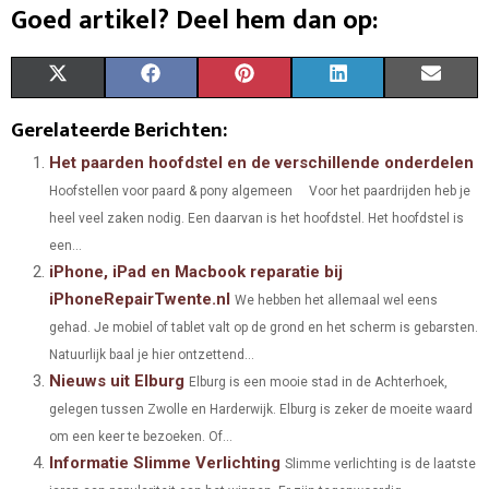
Goed artikel? Deel hem dan op:
S
S
S
S
S
X
F
P
L
E
H
H
H
H
H
(
A
I
I
M
Gerelateerde Berichten:
A
A
A
A
A
T
C
N
N
A
Het paarden hoofdstel en de verschillende onderdelen
Hoofstellen voor paard & pony algemeen Voor het paardrijden heb je
R
R
R
R
R
W
E
T
K
I
heel veel zaken nodig. Een daarvan is het hoofdstel. Het hoofdstel is
E
E
E
E
E
I
B
E
E
L
een...
iPhone, iPad en Macbook reparatie bij
O
O
O
O
O
T
O
R
D
iPhoneRepairTwente.nl
We hebben het allemaal wel eens
N
N
N
N
N
T
O
E
I
gehad. Je mobiel of tablet valt op de grond en het scherm is gebarsten.
E
K
S
N
Natuurlijk baal je hier ontzettend...
Nieuws uit Elburg
Elburg is een mooie stad in de Achterhoek,
R
T
gelegen tussen Zwolle en Harderwijk. Elburg is zeker de moeite waard
)
om een keer te bezoeken. Of...
Informatie Slimme Verlichting
Slimme verlichting is de laatste