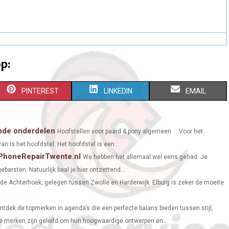
p:
S
S
S
PINTEREST
LINKEDIN
EMAIL
H
H
H
A
A
A
ende onderdelen
Hoofstellen voor paard & pony algemeen Voor het
an is het hoofdstel. Het hoofdstel is een...
R
R
R
 iPhoneRepairTwente.nl
We hebben het allemaal wel eens gehad. Je
E
E
E
ebarsten. Natuurlijk baal je hier ontzettend...
O
O
O
 de Achterhoek, gelegen tussen Zwolle en Harderwijk. Elburg is zeker de moeite
N
N
N
ntdek de topmerken in agenda’s die een perfecte balans bieden tussen stijl,
de merken zijn geliefd om hun hoogwaardige ontwerpen en...