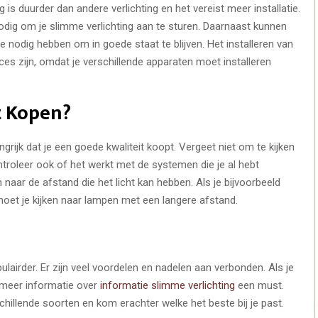
g is duurder dan andere verlichting en het vereist meer installatie.
nodig om je slimme verlichting aan te sturen. Daarnaast kunnen
nodig hebben om in goede staat te blijven. Het installeren van
es zijn, omdat je verschillende apparaten moet installeren
t Kopen?
angrijk dat je een goede kwaliteit koopt. Vergeet niet om te kijken
ntroleer ook of het werkt met de systemen die je al hebt
n naar de afstand die het licht kan hebben. Als je bijvoorbeeld
 moet je kijken naar lampen met een langere afstand.
lairder. Er zijn veel voordelen en nadelen aan verbonden. Als je
s meer informatie over
informatie slimme verlichting
een must.
illende soorten en kom erachter welke het beste bij je past.