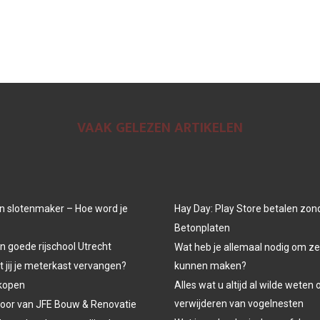
VAAK GELEZEN ARTIKELEN
n slotenmaker – Hoe word je
Hay Day: Play Store betalen zon
Betonplaten
n goede rijschool Utrecht
Wat heb je allemaal nodig om ze
jij je meterkast vervangen?
kunnen maken?
kopen
Alles wat u altijd al wilde weten 
verwijderen van vogelnesten
oor van JFE Bouw & Renovatie