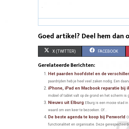
.
Goed artikel? Deel hem dan o
S
S
X (TWITTER)
FACEBOOK
H
H
Gerelateerde Berichten:
A
A
Het paarden hoofdstel en de verschill
paardrijden heb je heel veel zaken nodig. Een daarv
R
R
iPhone, iPad en Macbook reparatie bij
E
E
mobiel of tablet valt op de grond en het scherm is g
Nieuws uit Elburg
O
O
Elburg is een mooie stad in
waard om een keer te bezoeken. Of...
N
N
De beste agenda te koop bij Penworld
O
functionaliteit en organisatie. Deze gerespecteer