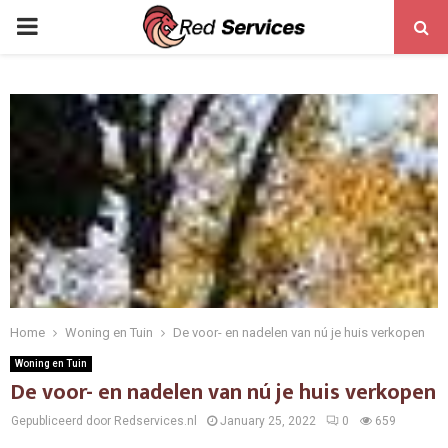
PRIMARY
MENU
Home
Woning en Tuin
De voor- en nadelen van nú je huis verkopen
Woning en Tuin
De voor- en nadelen van nú je huis verkopen
Gepubliceerd door Redservices.nl
January 25, 2022
0
659