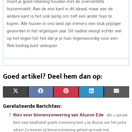
moet je goed rekening houden met de oververhitte
huizenmarkt. Aan de ene kant is dit ideaal, maar aan de
andere kant is het ook lastig om zelf een ander huis te
kopen. Alle huizen in ons land zijn immers een stuk prijziger
geworden in het afgelopen jaar. Dit nadeel weegt echter wel
op het tegen het feit dat je je huis tegenwoordig voor een
flink bedrag kunt verkopen.
Goed artikel? Deel hem dan op:
S
S
S
S
S
X
F
P
L
E
H
H
H
H
H
(
A
I
I
M
Gerelateerde Berichten:
A
A
A
A
A
T
C
N
N
A
Kies voor binnenzonwering van Aluzon Ede
Als u opzoek
bent naar kwalitatief goede zonwering bent u bij Aluzon aan het juiste
R
R
R
R
R
W
E
T
K
I
adres! Zo leveren zij binnenzonwering geheel op maat met...