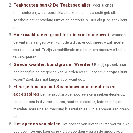
E
E
E
E
E
I
B
E
E
L
Teakhouten bank? De Teakspecialist!
Voor al onze
O
O
O
O
O
tuinmeubelen, wordt eersteklas teakhout uit Indonesië gebruikt.
T
O
R
D
Teakhout dat er prachtig uitziet en oersterk is. Dus als jij op zoek bent
N
N
N
N
N
T
O
E
I
naar...
Hoe maakt u een groot terrein snel sneeuwvrij
E
K
S
N
Wanneer
de winter is aangebroken komt de tijd dat er ook sneeuw zal moeten
R
T
worden geruimd. Er zijn verschillende manieren om sneeuw effectief
)
te verwijderen...
Goede kwaliteit kunstgras in Wierden!
Ben jij op zoek naar
een bedrijf in de omgeving van Wierden waar jij goede kunstgras kunt
kopen? Zoek dan niet langer door, want de...
Fleur je huis op met Scandinavische meubels en
accessoires
Een terracotta bloempot, een keramieken deurknop,
dinerkaarsen in diverse kleuren, houten slabestek, katoenen lopers,
metalen lantaarns en messing bijzettafeltjes. Dit is zomaar een greep
uit...
Het openen van sloten
Het openen van sloten is iets wat wij elke
dag doen. De ene keer ga je via de voordeur weg en de andere keer