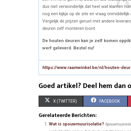
dus niet verwonderlijk dat heel wat klanten 
nog een kijkje op de site en vraag onmiddellijk e
Vergelijk de prijzen gerust met andere leveranci
deuren zelf monteren loont.
De houten deuren kan je zelf komen oppik
werf geleverd. Bestel nu!
https://www.raamwinkel.be/nl/houten-deu
Goed artikel? Deel hem dan o
S
S
X (TWITTER)
FACEBOOK
H
H
Gerelateerde Berichten:
A
A
Wat is spouwmuurisolatie?
Spouwmuurisolati