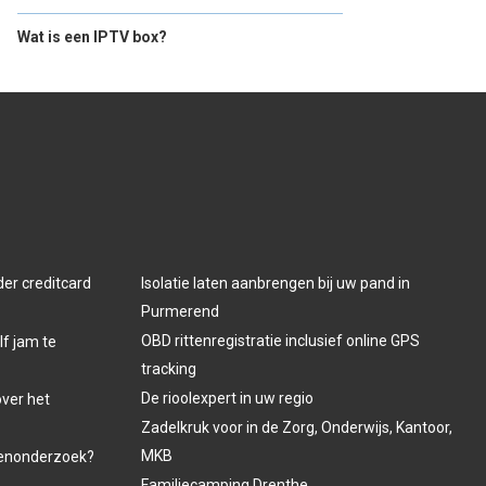
Wat is een IPTV box?
der creditcard
Isolatie laten aanbrengen bij uw pand in
Purmerend
OBD rittenregistratie inclusief online GPS
lf jam te
tracking
De rioolexpert in uw regio
over het
Zadelkruk voor in de Zorg, Onderwijs, Kantoor,
MKB
venonderzoek?
Familiecamping Drenthe