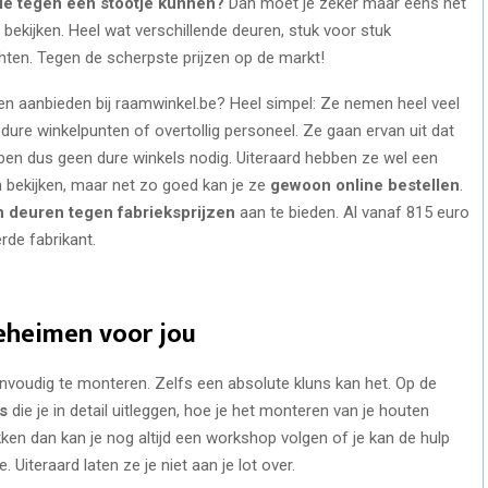
ie tegen een stootje kunnen?
Dan moet je zeker maar eens het
ekijken. Heel wat verschillende deuren, stuk voor stuk
hten. Tegen de scherpste prijzen op de markt!
n aanbieden bij raamwinkel.be? Heel simpel: Ze nemen heel veel
dure winkelpunten of overtollig personeel. Ze gaan ervan uit dat
en dus geen dure winkels nodig. Uiteraard hebben ze wel een
bekijken, maar net zo goed kan je ze
gewoon online bestellen
.
 deuren tegen fabrieksprijzen
aan te bieden. Al vanaf 815 euro
rde fabrikant.
eheimen voor jou
nvoudig te monteren. Zelfs een absolute kluns kan het. Op de
s
die je in detail uitleggen, hoe je het monteren van je houten
ken dan kan je nog altijd een workshop volgen of je kan de hulp
Uiteraard laten ze je niet aan je lot over.