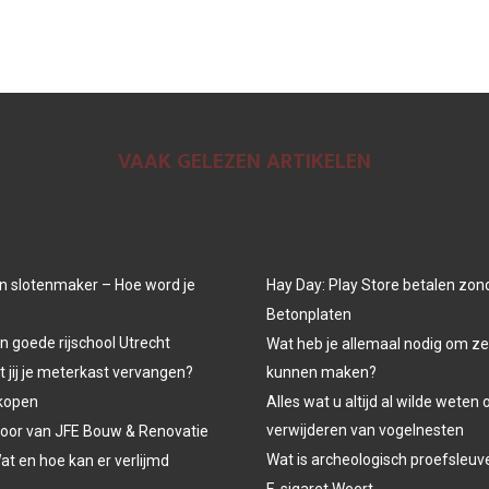
VAAK GELEZEN ARTIKELEN
n slotenmaker – Hoe word je
Hay Day: Play Store betalen zon
Betonplaten
n goede rijschool Utrecht
Wat heb je allemaal nodig om ze
jij je meterkast vervangen?
kunnen maken?
kopen
Alles wat u altijd al wilde weten 
verwijderen van vogelnesten
oor van JFE Bouw & Renovatie
Wat is archeologisch proefsleu
at en hoe kan er verlijmd