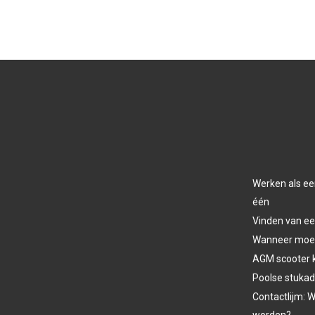
Werken als ee
één
Vinden van ee
Wanneer moet 
AGM scooter 
Poolse stukad
Contactlijm: W