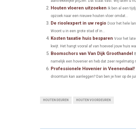
aantrekkelijke prijzen. Dat staat vast. Wij laten u noo
R
R
Houten vloeren uitzoeken
Ik ben al een tij
E
E
opzoek naar een nieuwe houten vloer omdat...
De rioolexpert in uw regio
O
O
Door het hele la
Woont u in een grote stad of in...
N
N
Kosten taxatie huis besparen
Voor het lat
kwijt. Het hangt vooral af van hoeveel jouw huis waa
Boomschors van Van Dijk Groothandel
B
namelijk een hovenier en heb dat zeer regelmatig n
Professionele Hovenier in Veenendaal!
droomtuin kan aanleggen? Dan ben je hier op de jui
HOUTEN DEUREN
HOUTEN VOORDEUREN