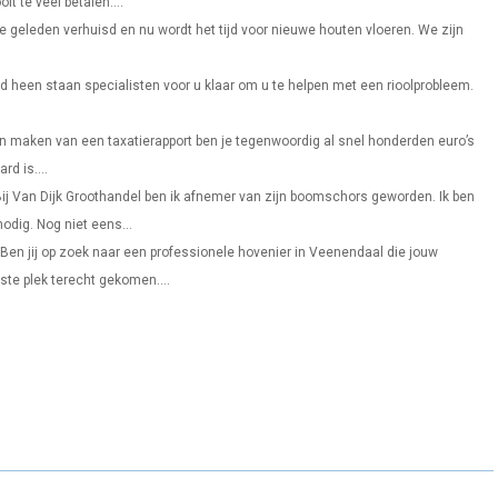
it te veel betalen....
R
R
R
dje geleden verhuisd en nu wordt het tijd voor nieuwe houten vloeren. We zijn
E
E
E
O
O
O
nd heen staan specialisten voor u klaar om u te helpen met een rioolprobleem.
N
N
N
en maken van een taxatierapport ben je tegenwoordig al snel honderden euro’s
rd is....
ij Van Dijk Groothandel ben ik afnemer van zijn boomschors geworden. Ik ben
odig. Nog niet eens...
Ben jij op zoek naar een professionele hovenier in Veenendaal die jouw
ste plek terecht gekomen....