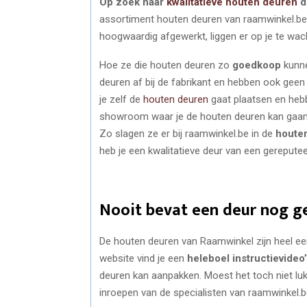
Op zoek naar
kwalitatieve houten deuren
d
assortiment houten deuren van raamwinkel.be b
hoogwaardig afgewerkt, liggen er op je te wac
Hoe ze die houten deuren zo
goedkoop
kunne
deuren af bij de fabrikant en hebben ook geen 
je zelf de
houten deuren
gaat plaatsen en hebb
showroom waar je de houten deuren kan gaan 
Zo slagen ze er bij raamwinkel.be in de
houten
heb je een kwalitatieve deur van een gereputee
Nooit bevat een deur nog g
De houten deuren van Raamwinkel zijn heel ee
website vind je een
heleboel instructievideo’
deuren kan aanpakken. Moest het toch niet luk
inroepen van de specialisten van raamwinkel.be. 