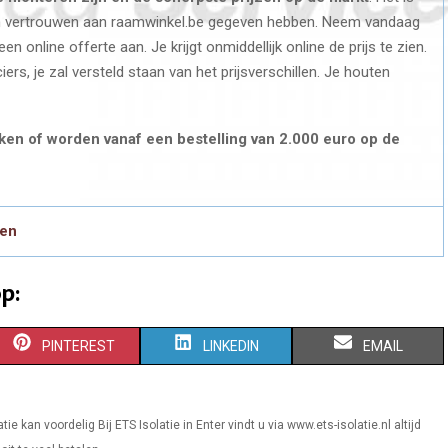
hun vertrouwen aan raamwinkel.be gegeven hebben. Neem vandaag
en online offerte aan. Je krijgt onmiddellijk online de prijs te zien.
ers, je zal versteld staan van het prijsverschillen. Je houten
ken of worden vanaf een bestelling van 2.000 euro op de
ren
p:
S
S
S
PINTEREST
LINKEDIN
EMAIL
H
H
H
A
A
A
e kan voordelig Bij ETS Isolatie in Enter vindt u via www.ets-isolatie.nl altijd