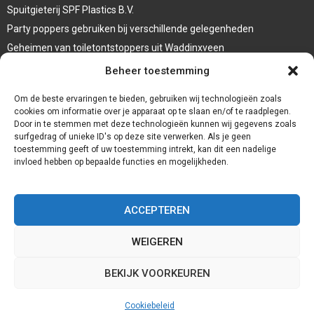
Spuitgieterij SPF Plastics B.V.
Party poppers gebruiken bij verschillende gelegenheden
Geheimen van toiletontstoppers uit Waddinxveen
Vormen van terrasaankleding
Beheer toestemming
Trap renovatie
Om de beste ervaringen te bieden, gebruiken wij technologieën zoals
cookies om informatie over je apparaat op te slaan en/of te raadplegen.
Door in te stemmen met deze technologieën kunnen wij gegevens zoals
surfgedrag of unieke ID's op deze site verwerken. Als je geen
toestemming geeft of uw toestemming intrekt, kan dit een nadelige
invloed hebben op bepaalde functies en mogelijkheden.
ACCEPTEREN
WEIGEREN
@2023 - www.Redservices.nl. All Right Reserved.
BEKIJK VOORKEUREN
Home
Cookiebeleid (EU)
Onze auteurs
Partners
Website index
Cookiebeleid
Contact