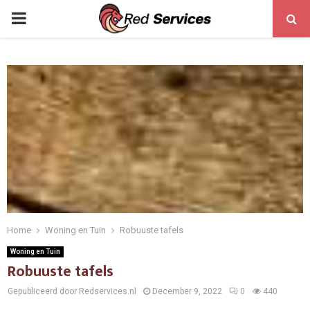
PRIMARY
MENU
Home
Woning en Tuin
Robuuste tafels
Woning en Tuin
Robuuste tafels
Gepubliceerd door Redservices.nl
December 9, 2022
0
440