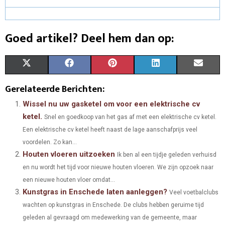
Goed artikel? Deel hem dan op:
S
S
S
S
S
X
F
P
L
E
H
H
H
H
H
(
A
I
I
M
Gerelateerde Berichten:
A
A
A
A
A
T
C
N
N
A
Wissel nu uw gasketel om voor een elektrische cv
ketel.
Snel en goedkoop van het gas af met een elektrische cv ketel.
R
R
R
R
R
W
E
T
K
I
Een elektrische cv ketel heeft naast de lage aanschafprijs veel
E
E
E
E
E
I
B
E
E
L
voordelen. Zo kan...
Houten vloeren uitzoeken
O
O
O
O
O
T
O
Ik ben al een tijdje geleden verhuisd
R
D
en nu wordt het tijd voor nieuwe houten vloeren. We zijn opzoek naar
N
N
N
N
N
T
O
E
I
een nieuwe houten vloer omdat...
Kunstgras in Enschede laten aanleggen?
E
K
S
N
Veel voetbalclubs
wachten op kunstgras in Enschede. De clubs hebben geruime tijd
R
T
geleden al gevraagd om medewerking van de gemeente, maar