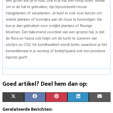
Met groen kun je in huis, ook in je hal, een hoop doen. Ideaal
om in de hal te gebruiken, zijn bijvoorbeeld mooie
hangplanten of sierplanten. Je kunt er ook voor kiezen om
enkele planken of boordjes aan de muur te bevestigen. Die
kun je dan gebruiken voor vrolijke plantjes of fleurige
bloemen. Een bijkomend voordeel van een groene hal, is dat
de flora en fauna ook helpt om de lucht te zuiveren van
stofjes en CO2. De luchtkwaliteit wordt beter, waardoor je het
binnenklimaat in je woning of bedrijfspand ook een positieve
injectie geeft.
Goed artikel? Deel hem dan op:
S
S
S
S
S
X
F
P
L
E
H
H
H
H
H
(
A
I
I
M
Gerelateerde Berichten: