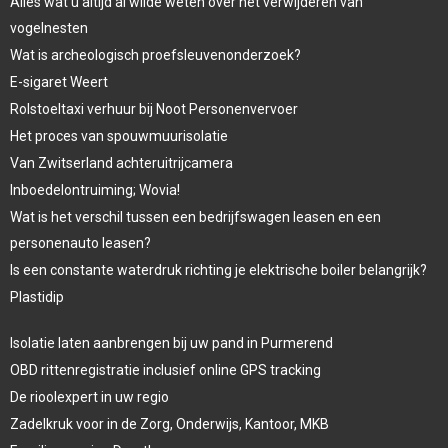
Alles wat u altijd al wilde weten over het verwijderen van
vogelnesten
Wat is archeologisch proefsleuvenonderzoek?
E-sigaret Weert
Rolstoeltaxi verhuur bij Noot Personenvervoer
Het proces van spouwmuurisolatie
Van Zwitserland achteruitrijcamera
Inboedelontruiming; Wovia!
Wat is het verschil tussen een bedrijfswagen leasen en een
personenauto leasen?
Is een constante waterdruk richting je elektrische boiler belangrijk?
Plastidip
Isolatie laten aanbrengen bij uw pand in Purmerend
OBD rittenregistratie inclusief online GPS tracking
De rioolexpert in uw regio
Zadelkruk voor in de Zorg, Onderwijs, Kantoor, MKB