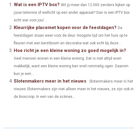
A
A
A
A
A
T
C
N
N
A
Wat is een IPTV box?
Wil jij meer dan 12.000 zenders kijken op
jouw televisie of wellicht op een ander apparaat? Dan is een IPTV box
R
R
R
R
R
W
E
T
K
I
echt war voor jou!...
E
E
E
E
E
I
B
E
E
L
Kleurrijke placemet kopen voor de feestdagen?
De
O
O
O
O
O
feestdagen staan weer voor de deur. Hoogste tijd om het huis op te
T
O
R
D
fleuren met een kerstboom en decoratie wat ook echt bij deze...
N
N
N
N
N
T
O
E
I
Hoe richt je een kleine woning zo goed mogelijk in?
E
K
S
N
Veel mensen wonen in een kleine woning. Dat is niet altijd even
makkelijk, want een kleine woning kan snel rommelig ogen. Daarom
R
T
kun je een...
)
Slotenmakers meer in het nieuws
Slotenmakers meer in het
nieuws Slotenmakers zijn niet alleen meer in het nieuws, ze zijn ook in
de bioscoop. In een van de scènes...