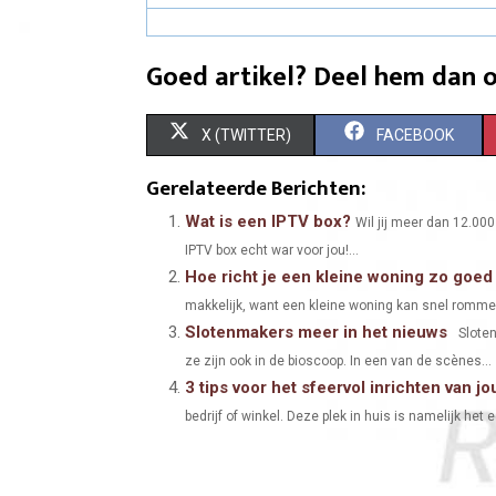
Goed artikel? Deel hem dan o
S
S
X (TWITTER)
FACEBOOK
H
H
Gerelateerde Berichten:
A
A
Wat is een IPTV box?
Wil jij meer dan 12.000
IPTV box echt war voor jou!...
R
R
Hoe richt je een kleine woning zo goed 
E
E
makkelijk, want een kleine woning kan snel rommel
Slotenmakers meer in het nieuws
O
O
Sloten
ze zijn ook in de bioscoop. In een van de scènes...
N
N
3 tips voor het sfeervol inrichten van jo
bedrijf of winkel. Deze plek in huis is namelijk het ee