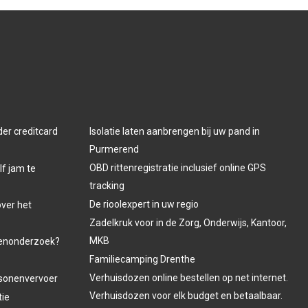
der creditcard
Isolatie laten aanbrengen bij uw pand in
Purmerend
OBD rittenregistratie inclusief online GPS
lf jam te
tracking
De rioolexpert in uw regio
over het
Zadelkruk voor in de Zorg, Onderwijs, Kantoor,
MKB
venonderzoek?
Familiecamping Drenthe
Verhuisdozen online bestellen op net internet.
ersonenvervoer
Verhuisdozen voor elk budget en betaalbaar.
tie