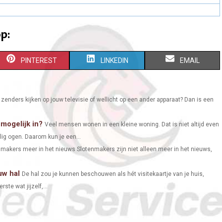
p:
S
S
S
PINTEREST
LINKEDIN
EMAIL
H
H
H
A
A
A
 zenders kijken op jouw televisie of wellicht op een ander apparaat? Dan is een
R
R
R
mogelijk in?
Veel mensen wonen in een kleine woning. Dat is niet altijd even
E
E
E
ig ogen. Daarom kun je een...
O
O
O
makers meer in het nieuws Slotenmakers zijn niet alleen meer in het nieuws,
N
N
N
uw hal
De hal zou je kunnen beschouwen als hét visitekaartje van je huis,
rste wat jijzelf,...