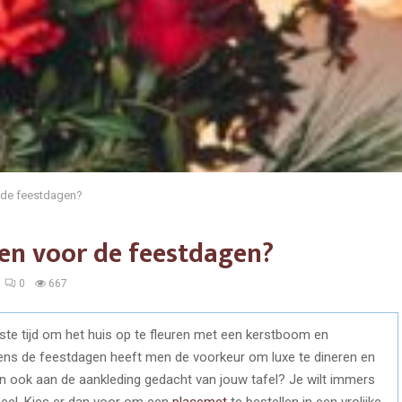
r de feestdagen?
pen voor de feestdagen?
0
667
te tijd om het huis op te fleuren met een kerstboom en
ijdens de feestdagen heeft men de voorkeur om luxe te dineren en
an ook aan de aankleding gedacht van jouw tafel? Je wilt immers
eheel. Kies er dan voor om een
placemet
te bestellen in een vrolijke