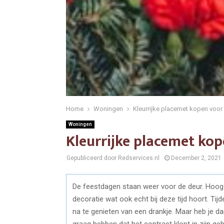
Home
Woningen
Kleurrijke placemet kopen voo
Woningen
Kleurrijke placemet ko
Gepubliceerd door Redservices.nl
December 2, 2021
De feestdagen staan weer voor de deur. Hoogs
decoratie wat ook echt bij deze tijd hoort. T
na te genieten van een drankje. Maar heb je d
graag hebben dat het contrast klopt in zijn g