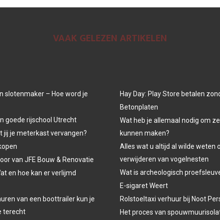
VAAK GELEZEN ARTIKELEN
n slotenmaker – Hoe word je
Hay Day: Play Store betalen zon
Betonplaten
n goede rijschool Utrecht
Wat heb je allemaal nodig om ze
jij je meterkast vervangen?
kunnen maken?
kopen
Alles wat u altijd al wilde weten 
verwijderen van vogelnesten
oor van JFE Bouw & Renovatie
Wat is archeologisch proefsleu
at en hoe kan er verlijmd
E-sigaret Weert
uren van een boottrailer kun je
Rolstoeltaxi verhuur bij Noot P
e terecht
Het proces van spouwmuurisola