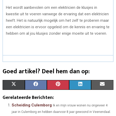
Het wordt aanbevolen om een elektricien de klusjes in
kwestie uit te voeren vanwege de ervaring dat een elektricien
heeft. Het is natuurlijk mogelijk om het zelf te proberen maar
een elektricien is ervoor opgeleid om de kennis en ervaring te
hebben om al jou klusjes zonder enige moeite uit te voeren.
Goed artikel? Deel hem dan op:
S
S
S
S
S
X
F
P
L
E
H
H
H
H
H
(
A
I
I
M
Gerelateerde Berichten:
A
A
A
A
A
T
C
N
N
A
Scheiding Culemborg
Ik en mijn vrouw wonen nu ongeveer 4
jaar in Culemborg en hebben daarvoor 8 jaar gewoond in Veenendaal.
R
R
R
R
R
W
E
T
K
I