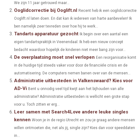
We zijn 11 jaar getrouwd maar...
E
E
E
E
E
I
B
E
E
L
Ooglidcorrectie bij Ooglift.nl
Recent heb ik een ooglidcorrectie
O
O
O
O
O
Ooglift.nl laten doen. En dat kan ik iedereen van harte aanbevelen! Ik
T
O
R
D
ben namelijk zeer tevreden over hoe hij te werk...
N
N
N
N
N
T
O
E
I
Tandarts apparatuur gezocht
Ik begin over een aantal een
E
K
S
N
eigen tandartspraktijk in Veenendaal. Ik heb een nieuw concept
bedacht waardoor hopelijk de kinderen niet meer bang zijn voor...
R
T
De overplaatsing moet snel verlopen
Een reorganisatie komt
)
in de huidige tijd steeds vaker voor door de financiële crisis en de
automatisering. De computers nemen banen over van de mensen...
Administratie uitbesteden in Valkenswaard? Kies voor
AD-Vi
Bent u onnodig veel tijd kwijt aan het bijhouden van alle
administratie? Administratie uitbesteden is wellicht een grote stap
voor u. Toch zitten er erg...
Leer samen met Search4Love andere leuke singles
kennen
Woon je in de regio Utrecht en zou je graag andere mensen
willen ontmoeten die, net als jij, single zijn? Kies dan voor speeddaten
in...